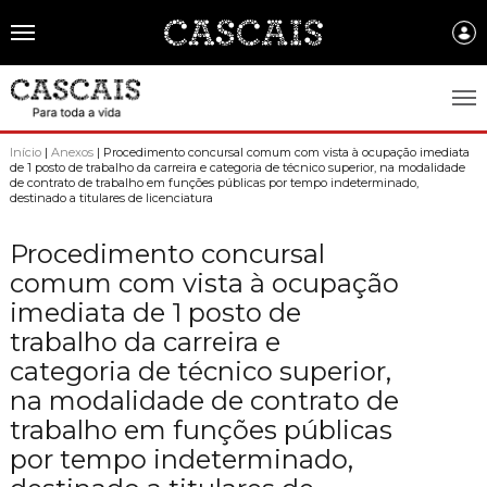
Português
CASCAIS.PT
Início
|
Anexos
| Procedimento concursal comum com vista à ocupação imediata
de 1 posto de trabalho da carreira e categoria de técnico superior, na modalidade
de contrato de trabalho em funções públicas por tempo indeterminado,
CASCAIS
destinado a titulares de licenciatura
SOBRE CASCAIS:
Procedimento concursal
comum com vista à ocupação
História
GOVERNO LOCAL:
imediata de 1 posto de
Gastronomia
Assembleia Municipal
FREGUESIAS:
trabalho da carreira e
Brasão de Cascais
Câmara Municipal
categoria de técnico superior,
Alcabideche
EMPRESAS MUNICIPAIS:
Arquivo Historico
na modalidade de contrato de
Gestão administrativa e financeira
Carcavelos e Parede
Cascais Ambiente
FACTOS E NÚMEROS:
trabalho em funções públicas
Recursos educativos - história e património
Projetos Cofinanciados
Cascais e Estoril
por tempo indeterminado,
Cascais Dinâmica
Ambiente & Energia
COMUNICAÇÃO:
Transparência Municipal
S. Domingos de Rana