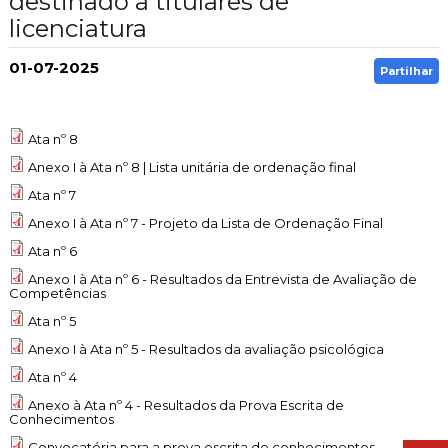
destinado a titulares de
Cascais Envolvente
Economia & Inovação
Jornal C
licenciatura
Planeamento Estratégico
VIVER
Cascais Próxima
Governação
Agenda do executivo
Reabilitação urbana
01-07-2025
VISITAR
Partilhar
Mobilidade
Urbanismo
ESTUDAR
Qualidade de vida
Ata nº 8
Sociedade & Educação
TEMPOS LIVRES
Anexo I à Ata nº 8 | Lista unitária de ordenação final
Ata nº 7
MOBILIDADE
Anexo I à Ata nº 7 - Projeto da Lista de Ordenação Final
INVESTIR EM CASCAIS
Ata nº 6
Anexo I à Ata nº 6 - Resultados da Entrevista de Avaliação de
Competências
SERVIÇOS
Ata nº 5
Anexo I à Ata nº 5 - Resultados da avaliação psicológica
MAPA DO PORTAL
Ata nº 4
Anexo à Ata nº 4 - Resultados da Prova Escrita de
Conhecimentos
Convocatória para a prova escrita de conhecimentos