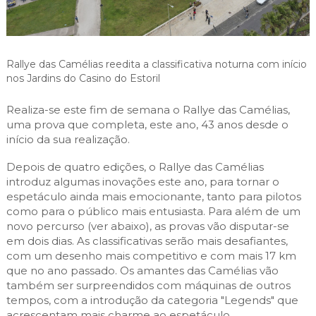
Cascais Envolvente
Economia & Inovação
Jornal C
Planeamento Estratégico
VIVER
Cascais Próxima
Governação
Agenda do executivo
Reabilitação urbana
VISITAR
Mobilidade
Rallye das Camélias reedita a classificativa noturna com início
Urbanismo
nos Jardins do Casino do Estoril
ESTUDAR
Qualidade de vida
Sociedade & Educação
Realiza-se este fim de semana o Rallye das Camélias,
TEMPOS LIVRES
uma prova que completa, este ano, 43 anos desde o
início da sua realização.
MOBILIDADE
Depois de quatro edições, o Rallye das Camélias
INVESTIR EM CASCAIS
introduz algumas inovações este ano, para tornar o
espetáculo ainda mais emocionante, tanto para pilotos
SERVIÇOS
como para o público mais entusiasta. Para além de um
novo percurso (ver abaixo), as provas vão disputar-se
em dois dias. As classificativas serão mais desafiantes,
com um desenho mais competitivo e com mais 17 km
MAPA DO PORTAL
que no ano passado. Os amantes das Camélias vão
também ser surpreendidos com máquinas de outros
tempos, com a introdução da categoria "Legends" que
acrescentam mais charme ao espetáculo.