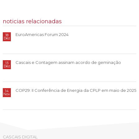
noticias relacionadas
EuroAmericas Forum 2024
18
Dez
Cascais e Contagem assinam acordo de geminação
13
Dez
COP29: II Conferência de Energia da CPLP em maio de 2025
14
Nov
CASCAIS DIGITAL