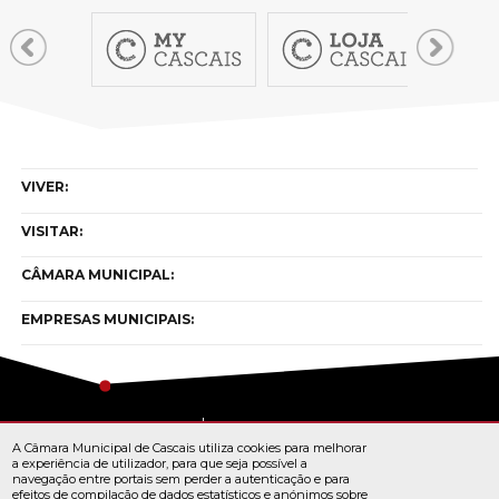
VIVER:
VISITAR:
CÂMARA MUNICIPAL:
EMPRESAS MUNICIPAIS:
Copyright © cascais 2026
A Câmara Municipal de Cascais utiliza cookies para melhorar
Todos os direitos reservados
a experiência de utilizador, para que seja possível a
navegação entre portais sem perder a autenticação e para
efeitos de compilação de dados estatísticos e anónimos sobre