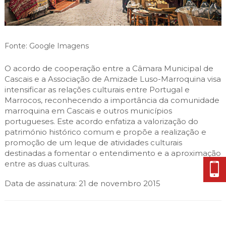
Cascais Envolvente
Economia & Inovação
Jornal C
Planeamento Estratégico
VIVER
Cascais Próxima
Governação
Agenda do executivo
Reabilitação urbana
VISITAR
Mobilidade
Fonte: Google Imagens
Urbanismo
ESTUDAR
Qualidade de vida
O acordo de cooperação entre a Câmara Municipal de
Sociedade & Educação
Cascais e a Associação de Amizade Luso-Marroquina visa
TEMPOS LIVRES
intensificar as relações culturais entre Portugal e
Marrocos, reconhecendo a importância da comunidade
MOBILIDADE
marroquina em Cascais e outros municípios
portugueses. Este acordo enfatiza a valorização do
INVESTIR EM CASCAIS
património histórico comum e propõe a realização e
promoção de um leque de atividades culturais
SERVIÇOS
destinadas a fomentar o entendimento e a aproximação
entre as duas culturas.
MAPA DO PORTAL
Data de assinatura: 21 de novembro 2015