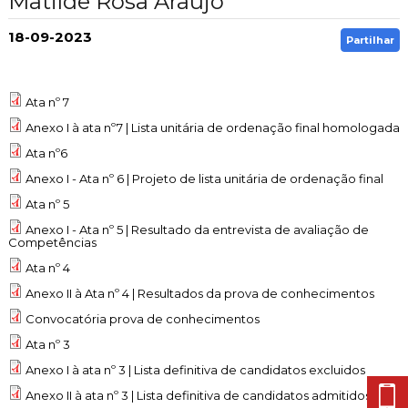
Matilde Rosa Araújo
Cascais Envolvente
Economia & Inovação
Jornal C
Planeamento Estratégico
VIVER
Cascais Próxima
18-09-2023
Partilhar
Governação
Agenda do executivo
Reabilitação urbana
VISITAR
Mobilidade
Urbanismo
Ata nº 7
ESTUDAR
Qualidade de vida
Anexo I à ata nº7 | Lista unitária de ordenação final homologada
Sociedade & Educação
TEMPOS LIVRES
Ata nº6
Anexo I - Ata nº 6 | Projeto de lista unitária de ordenação final
MOBILIDADE
Ata nº 5
INVESTIR EM CASCAIS
Anexo I - Ata nº 5 | Resultado da entrevista de avaliação de
Competências
Ata nº 4
SERVIÇOS
Anexo II à Ata nº 4 | Resultados da prova de conhecimentos
Convocatória prova de conhecimentos
MAPA DO PORTAL
Ata nº 3
Anexo I à ata nº 3 | Lista definitiva de candidatos excluidos
Anexo II à ata nº 3 | Lista definitiva de candidatos admitidos