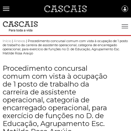
Português
CASCAIS.PT
Início
|
Anexos
| Procedimento concursal comum com vista à ocupação de 1 posto
de trabalho da carreira de assistente operacional, categoria de encarregado
operacional, para exercício de funções no D. de Educação, Agrupamento Esc.
CASCAIS
Matilde Rosa Araújo
SOBRE CASCAIS:
Procedimento concursal
comum com vista à ocupação
História
GOVERNO LOCAL:
de 1 posto de trabalho da
Gastronomia
Assembleia Municipal
FREGUESIAS:
carreira de assistente
Brasão de Cascais
Câmara Municipal
operacional, categoria de
Alcabideche
EMPRESAS MUNICIPAIS:
Arquivo Historico
encarregado operacional, para
Gestão administrativa e financeira
Carcavelos e Parede
Cascais Ambiente
FACTOS E NÚMEROS:
exercício de funções no D. de
Recursos educativos - história e património
Projetos Cofinanciados
Cascais e Estoril
Educação, Agrupamento Esc.
Cascais Dinâmica
Ambiente & Energia
COMUNICAÇÃO:
Transparência Municipal
S. Domingos de Rana