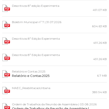
Cascais Envolvente
Economia & Inovação
Jornal C
Planeamento Estratégico
Descritivos 8ª edição Experimenta
VIVER
Cascais Próxima
491.07 KB
Governação
Agenda do executivo
Reabilitação urbana
VISITAR
Mobilidade
Boletim Municipal nº 7 | 31.07.2026
Urbanismo
604.63 KB
ESTUDAR
Qualidade de vida
Sociedade & Educação
Descritivos 8ª Edição Experimenta
TEMPOS LIVRES
491.26 KB
MOBILIDADE
Descritivos 8ª Edição Experimenta
491.26 KB
INVESTIR EM CASCAIS
Relatório e Contas 2025
SERVIÇOS
Relatório e Contas 2025
6.7 MB
MAPA DO PORTAL
MAEC_ReabilitacaoUrbana
389.94 KB
Ordem de Trabalhos da Reunião de Assembleia | 03.08.2026
Ordem de Trabalhos da Reunião de Assembleia |