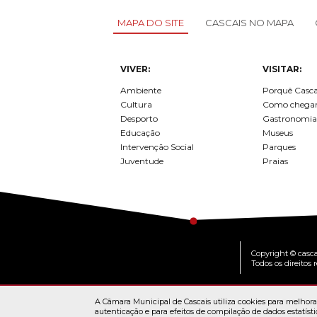
MAPA DO SITE
CASCAIS NO MAPA
VIVER:
VISITAR:
Ambiente
Porquê Casca
Cultura
Como chega
Desporto
Gastronomia
Educação
Museus
Intervenção Social
Parques
Juventude
Praias
Copyright © casca
Todos os direitos 
A Câmara Municipal de Cascais utiliza cookies para melhorar
autenticação e para efeitos de compilação de dados estatísti
MAPA DO PO
© Cascais 2026