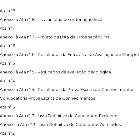
fiscais
Urbanismo
em-estar
do sucesso educativo
ation
Desporto para todos
Agenda
anagement
trimonial
S:
Ata nº 8
idadania
ara currículos locais
Questions About SEF
Desporto na escola
Património
e
Anexo I à Ata nº 8 | Lista unitária de ordenação final
S MUNICIPAIS:
FACTOS E NÚMEROS:
 território
stágios
s
ção
Guia de oferta desportiva
Equipamentos
 of Employment
Ata nº 7
 do emprego
mbiente
de Orientação Vocacional e
nicipal
ento
Ambiente & Energia
Bairro dos Museus
bilitation
Anexo I à Ata nº 7 - Projeto da Lista de Ordenação Final
l
ção urbana
inâmica
e Natureza
Economia & Inovação
sources
Ata nº 6
 humanos
nvolvente
Cascais
Governação
alification
Anexo I à Ata nº 6 - Resultados da Entrevista de Avaliação de Compe
cação urbana
róxima
Mobilidade
Ata nº 5
o
Qualidade de vida
 JOVEM:
CASCAIS PARTICIPA:
Anexo I à Ata nº 5 - Resultados da avaliação psicológica
Sociedade & Educação
Ata nº 4
Orçamento Participativo
Anexo I à Ata nº 4 - Resultados da Prova Escrita de Conhecimentos
Voluntariado
Convocatória Prova Escrita de Conhecimentos
Associativismo
Ata nº 3
FixCascais
Anexo I à Ata nº 3 - Lista Definitiva de Candidatos Excluídos
Anexo II à Ata nº 3 - Lista Definitiva de Candidatos Admitidos
Ata nº 2