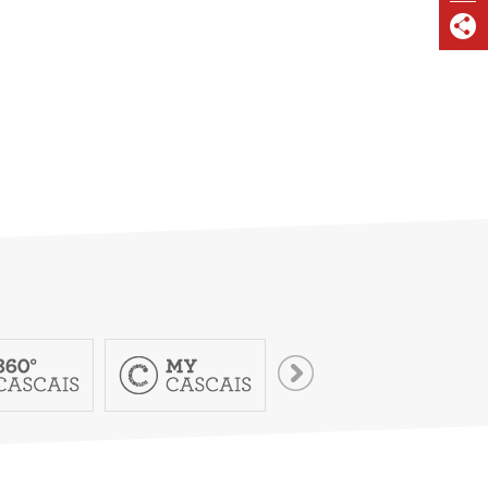
VISIT CASCAIS:
Dê-me ideias
Loja Visit Cascais
TimeOut Cascais