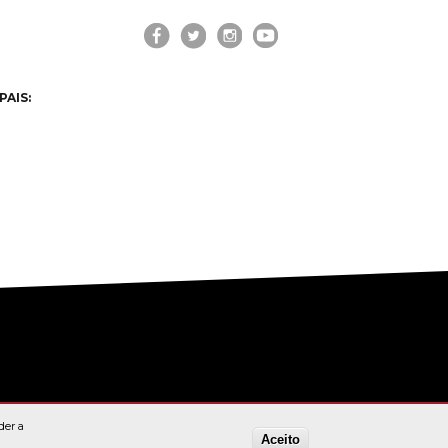
PAIS:
der a
Aceito
OKIES"