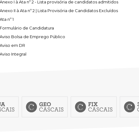
SCAIS:
MOBI CASCAIS:
Anexo I à Ata nº 2 - Lista provisória de candidatos admitidos
Anexo II à Ata nº 2 | Lista Provisória de Candidatos Excluídos
erviços
Rede municipal
Ata nº 1
nline
Transportes
Formulário de Candidatura
to presencial
Estacionamento
Aviso Bolsa de Emprego Público
 frequentes
Mais serviços
Aviso em DR
Quem somos
Aviso Integral
Loja