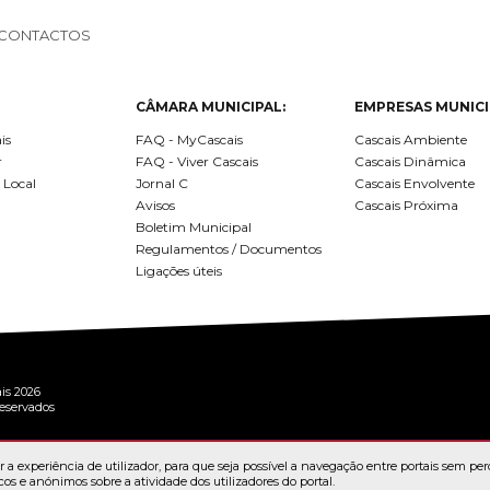
CONTACTOS
CÂMARA MUNICIPAL:
EMPRESAS MUNICI
is
FAQ - MyCascais
Cascais Ambiente
r
FAQ - Viver Cascais
Cascais Dinâmica
 Local
Jornal C
Cascais Envolvente
Avisos
Cascais Próxima
Boletim Municipal
Regulamentos / Documentos
Ligações úteis
is 2026
reservados
 a experiência de utilizador, para que seja possível a navegação entre portais sem per
cos e anónimos sobre a atividade dos utilizadores do portal.
RTAL
TERMOS E CONDIÇÕES
POLÍTICA DE PRIVACIDADE
POLÍTICA DE "CO