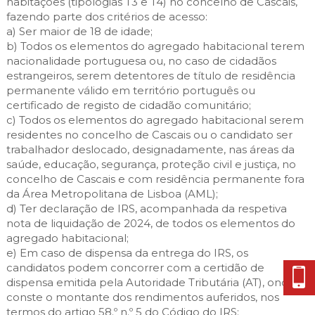
habitações (tipologias T3 e T4) no concelho de Cascais,
fazendo parte dos critérios de acesso:
a) Ser maior de 18 de idade;
b) Todos os elementos do agregado habitacional terem
nacionalidade portuguesa ou, no caso de cidadãos
estrangeiros, serem detentores de título de residência
permanente válido em território português ou
certificado de registo de cidadão comunitário;
c) Todos os elementos do agregado habitacional serem
residentes no concelho de Cascais ou o candidato ser
trabalhador deslocado, designadamente, nas áreas da
saúde, educação, segurança, proteção civil e justiça, no
concelho de Cascais e com residência permanente fora
da Área Metropolitana de Lisboa (AML);
d) Ter declaração de IRS, acompanhada da respetiva
nota de liquidação de 2024, de todos os elementos do
agregado habitacional;
e) Em caso de dispensa da entrega do IRS, os
candidatos podem concorrer com a certidão de
dispensa emitida pela Autoridade Tributária (AT), onde
conste o montante dos rendimentos auferidos, nos
termos do artigo 58.º n.º 5 do Código do IRS;