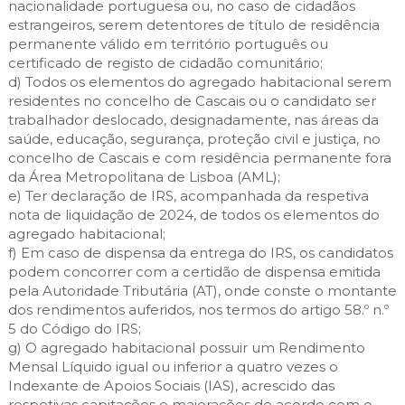
nacionalidade portuguesa ou, no caso de cidadãos
estrangeiros, serem detentores de título de residência
permanente válido em território português ou
certificado de registo de cidadão comunitário;
d) Todos os elementos do agregado habitacional serem
residentes no concelho de Cascais ou o candidato ser
trabalhador deslocado, designadamente, nas áreas da
saúde, educação, segurança, proteção civil e justiça, no
concelho de Cascais e com residência permanente fora
da Área Metropolitana de Lisboa (AML);
e) Ter declaração de IRS, acompanhada da respetiva
nota de liquidação de 2024, de todos os elementos do
agregado habitacional;
f) Em caso de dispensa da entrega do IRS, os candidatos
podem concorrer com a certidão de dispensa emitida
pela Autoridade Tributária (AT), onde conste o montante
dos rendimentos auferidos, nos termos do artigo 58.º n.º
5 do Código do IRS;
g) O agregado habitacional possuir um Rendimento
Mensal Líquido igual ou inferior a quatro vezes o
Indexante de Apoios Sociais (IAS), acrescido das
respetivas capitações e majorações de acordo com o