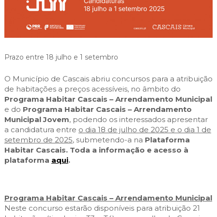
Cascais Envolvente
Economia & Inovação
Jornal C
Planeamento Estratégico
VIVER
Cascais Próxima
Governação
Agenda do executivo
Reabilitação urbana
VISITAR
Mobilidade
Urbanismo
ESTUDAR
Qualidade de vida
Prazo entre 18 julho e 1 setembro
Sociedade & Educação
TEMPOS LIVRES
O Município de Cascais abriu concursos para a atribuição
de habitações a preços acessíveis, no âmbito do
Programa Habitar Cascais – Arrendamento Municipal
MOBILIDADE
e do
Programa Habitar Cascais – Arrendamento
Municipal Jovem
, podendo os interessados apresentar
INVESTIR EM CASCAIS
a candidatura entre
o dia 18 de julho de 2025 e o dia 1 de
setembro de 2025
, submetendo-a na
Plataforma
SERVIÇOS
Habitar Cascais. Toda a informação e acesso à
plataforma
aqui
.
MAPA DO PORTAL
Programa Habitar Cascais – Arrendamento Municipal
Neste concurso estarão disponíveis para atribuição 21