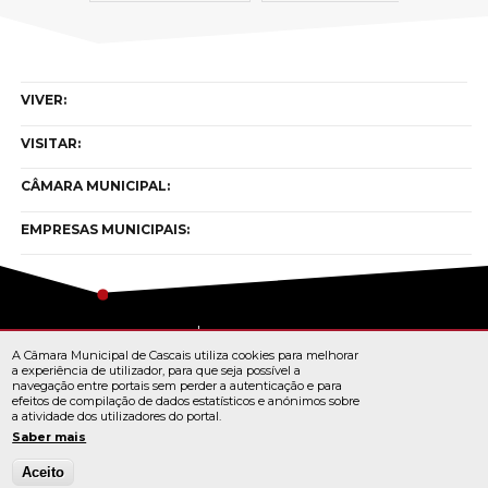
VIVER:
VISITAR:
CÂMARA MUNICIPAL:
EMPRESAS MUNICIPAIS:
Copyright © cascais 2026
A Câmara Municipal de Cascais utiliza cookies para melhorar
Todos os direitos reservados
a experiência de utilizador, para que seja possível a
navegação entre portais sem perder a autenticação e para
efeitos de compilação de dados estatísticos e anónimos sobre
a atividade dos utilizadores do portal.
TERMOS E CONDIÇÕES
Saber mais
Aceito
© Cascais 2026