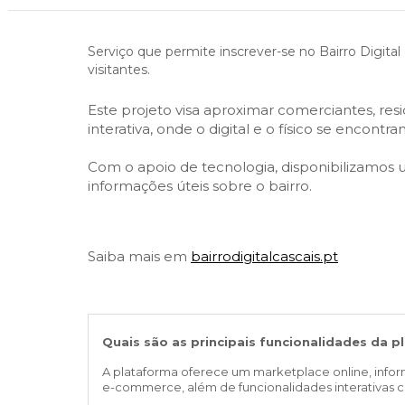
Cascais Envolvente
Economia & Inovação
Jornal C
Planeamento Estratégico
VIVER
Cascais Próxima
Governação
Agenda do executivo
Serviço que permite inscrever-se no Bairro Digital
Reabilitação urbana
VISITAR
visitantes.
Mobilidade
Urbanismo
ESTUDAR
Qualidade de vida
Este projeto visa aproximar comerciantes, re
interativa, onde o digital e o físico se encontra
Sociedade & Educação
TEMPOS LIVRES
Com o apoio de tecnologia, disponibilizamos um
informações úteis sobre o bairro.
MOBILIDADE
INVESTIR EM CASCAIS
Saiba mais em
bairrodigitalcascais.pt
SERVIÇOS
MAPA DO PORTAL
Quais são as principais funcionalidades da p
A plataforma oferece um marketplace online, info
e-commerce, além de funcionalidades interativas c