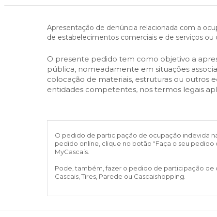
Cascais Envolvente
Economia & Inovação
Jornal C
Planeamento Estratégico
VIVER
Cascais Próxima
Governação
Agenda do executivo
Apresentação de denúncia relacionada com a ocupaç
Reabilitação urbana
VISITAR
de estabelecimentos comerciais e de serviços ou 
Mobilidade
Urbanismo
ESTUDAR
Qualidade de vida
O presente pedido tem como objetivo a apre
pública, nomeadamente em situações associad
Sociedade & Educação
TEMPOS LIVRES
colocação de materiais, estruturas ou outros 
entidades competentes, nos termos legais apli
MOBILIDADE
INVESTIR EM CASCAIS
O pedido de participação de ocupação indevida na vi
SERVIÇOS
pedido online, clique no botão "Faça o seu pedido 
MyCascais.
Pode, também, fazer o pedido de participação de o
MAPA DO PORTAL
Cascais, Tires, Parede ou Cascaishopping.