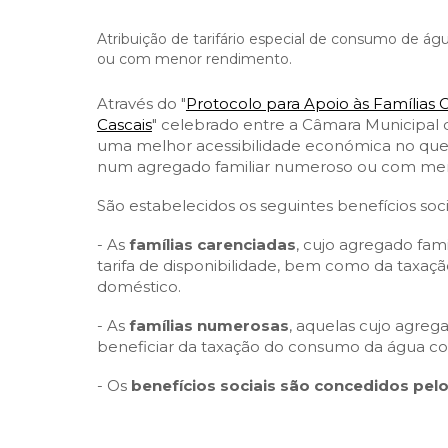
Cascais Envolvente
Economia & Inovação
Jornal C
Planeamento Estratégico
VIVER
Atribuição de tarifário especial de consumo de á
Cascais Próxima
Governação
Agenda do executivo
ou com menor rendimento.
Reabilitação urbana
VISITAR
Mobilidade
Urbanismo
Através do "
Protocolo para Apoio às Famílias
ESTUDAR
Qualidade de vida
Cascais
" celebrado entre a Câmara Municipal de
uma melhor acessibilidade económica no que
Sociedade & Educação
TEMPOS LIVRES
num agregado familiar numeroso ou com me
São estabelecidos os seguintes benefícios soci
MOBILIDADE
- As
famílias carenciadas
, cujo agregado fam
INVESTIR EM CASCAIS
tarifa de disponibilidade, bem como da taxa
doméstico.
SERVIÇOS
- As
famílias numerosas
, aquelas cujo agreg
beneficiar da taxação do consumo da água c
MAPA DO PORTAL
- Os
benefícios sociais são concedidos pel