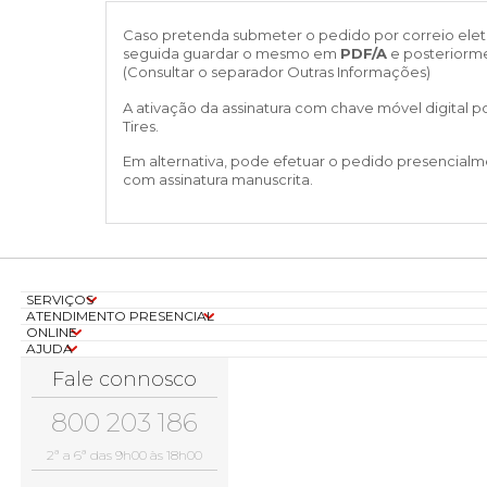
Caso pretenda submeter o pedido por correio elet
seguida guardar o mesmo em
PDF/A
e posteriorm
(Consultar o separador Outras Informações)
A ativação da assinatura com chave móvel digital po
Tires.
Em alternativa, pode efetuar o pedido presencialm
com assinatura manuscrita.
SERVIÇOS
ATENDIMENTO PRESENCIAL
ONLINE
AJUDA
Fale connosco
800 203 186
2ª a 6ª das 9h00 às 18h00