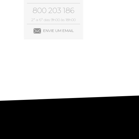
VISIT CASCAIS:
800 203 186
Dê-me ideias
2ª a 6ª das 9h00 às 18h00
Loja Visit Cascais
ENVIE UM EMAIL
TimeOut Cascais