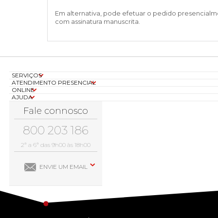
Em alternativa, pode efetuar o pedido presencialm
com assinatura manuscrita.
SERVIÇOS
ATENDIMENTO PRESENCIAL
ONLINE
AJUDA
Fale connosco
800 203 186
2ª a 6ª das 9h00 às 18h00
ENVIE UM EMAIL