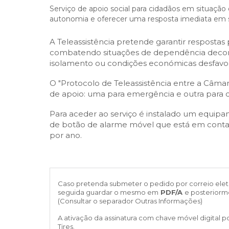
Cascais Envolvente
Economia & Inovação
Serviço de apoio social para cidadãos em situaçã
Jornal C
Planeamento Estratégico
VIVER
autonomia e oferecer uma resposta imediata em 
Cascais Próxima
Governação
Agenda do executivo
Reabilitação urbana
VISITAR
A Teleassistência pretende garantir respostas
Mobilidade
Urbanismo
combatendo situações de dependência decorr
ESTUDAR
Qualidade de vida
isolamento ou condições económicas desfavor
Sociedade & Educação
TEMPOS LIVRES
O "Protocolo de Teleassistência entre a Câma
de apoio: uma para emergência e outra para c
MOBILIDADE
Para aceder ao serviço é instalado um equip
de botão de alarme móvel que está em contac
INVESTIR EM CASCAIS
por ano.
SERVIÇOS
Caso pretenda submeter o pedido por correio elet
MAPA DO PORTAL
seguida guardar o mesmo em
PDF/A
e posterior
(Consultar o separador Outras Informações)
A ativação da assinatura com chave móvel digital po
Tires.