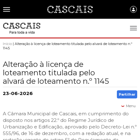
Português
CASCAIS.PT
Início
| Alteração à licença de loteamento titulada pelo alvará de loteamento n.º
1145
CASCAIS
Alteração à licença de
SOBRE CASCAIS:
loteamento titulada pelo
alvará de loteamento n.º 1145
História
GOVERNO LOCAL:
Gastronomia
Assembleia Municipal
23-06-2026
FREGUESIAS:
Partilhar
Brasão de Cascais
Câmara Municipal
Alcabideche
Menu
EMPRESAS MUNICIPAIS:
Arquivo Historico
A Câmara Municipal de Cascais, em cumprimento do
Gestão administrativa e financeira
Carcavelos e Parede
Cascais Ambiente
disposto nos artigos 22.º do Regime Jurídico de
FACTOS E NÚMEROS:
Recursos educativos - história e património
Projetos Cofinanciados
Urbanização e Edificação, aprovado pelo Decreto-Lei n.º
Cascais e Estoril
Cascais Dinâmica
Ambiente & Energia
555/96, de 16 de dezembro, com a redação atual, e na
COMUNICAÇÃO:
Transparência Municipal
S. Domingos de Rana
redação vigente do artigo 5º do Regulamento da