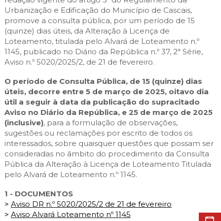
Cascais Envolvente
Economia & Inovação
Jornal C
Urbanização e Edificação do Município de Cascais,
Planeamento Estratégico
VIVER
Cascais Próxima
promove a consulta pública, por um período de 15
Governação
Agenda do executivo
Reabilitação urbana
(quinze) dias úteis, da Alteração à Licença de
VISITAR
Mobilidade
Loteamento, titulada pelo Alvará de Loteamento n.º
Urbanismo
1145, publicado no Diário da República n.º 37, 2ª Série,
ESTUDAR
Qualidade de vida
Aviso n.º 5020/2025/2, de 21 de fevereiro.
Sociedade & Educação
TEMPOS LIVRES
O período de Consulta Pública, de 15 (quinze) dias
úteis, decorre entre 5 de março de 2025, oitavo dia
MOBILIDADE
útil a seguir à data da publicação do supracitado
Aviso no Diário da República, e 25 de março de 2025
(inclusive)
, para a formulação de observações,
INVESTIR EM CASCAIS
sugestões ou reclamações por escrito de todos os
interessados, sobre quaisquer questões que possam ser
SERVIÇOS
consideradas no âmbito do procedimento da Consulta
Pública da Alteração à Licença de Loteamento Titulada
pelo Alvará de Loteamento n.º 1145.
MAPA DO PORTAL
1 - DOCUMENTOS
>
Aviso DR n.º 5020/2025/2 de 21 de fevereiro
>
Aviso Alvará Loteamento nº 1145