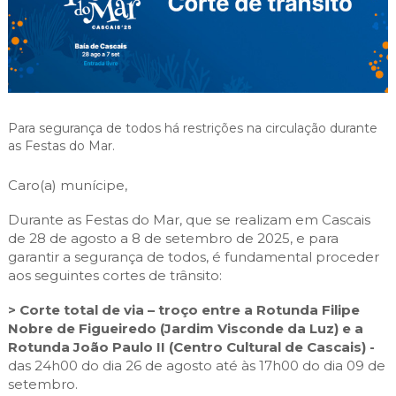
Cascais Envolvente
Economia & Inovação
Jornal C
Planeamento Estratégico
VIVER
Cascais Próxima
Governação
Agenda do executivo
Reabilitação urbana
VISITAR
Mobilidade
Urbanismo
ESTUDAR
Qualidade de vida
Para segurança de todos há restrições na circulação durante
Sociedade & Educação
TEMPOS LIVRES
as Festas do Mar.
MOBILIDADE
Caro(a) munícipe,
Durante as Festas do Mar, que se realizam em Cascais
INVESTIR EM CASCAIS
de 28 de agosto a 8 de setembro de 2025, e para
garantir a segurança de todos, é fundamental proceder
SERVIÇOS
aos seguintes cortes de trânsito:
> Corte total de via – troço entre a Rotunda Filipe
MAPA DO PORTAL
Nobre de Figueiredo (Jardim Visconde da Luz) e a
Rotunda João Paulo II (Centro Cultural de Cascais) -
das 24h00 do dia 26 de agosto até às 17h00 do dia 09 de
setembro.