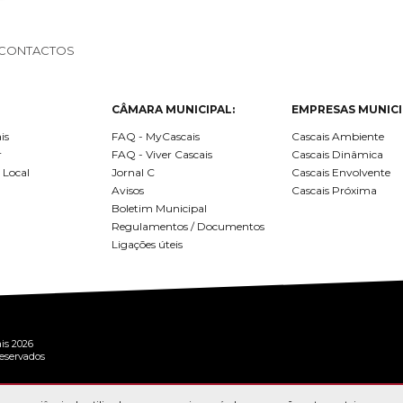
CONTACTOS
CÂMARA MUNICIPAL:
EMPRESAS MUNICI
is
FAQ - MyCascais
Cascais Ambiente
r
FAQ - Viver Cascais
Cascais Dinâmica
 Local
Jornal C
Cascais Envolvente
Avisos
Cascais Próxima
Boletim Municipal
Regulamentos / Documentos
Ligações úteis
is 2026
reservados