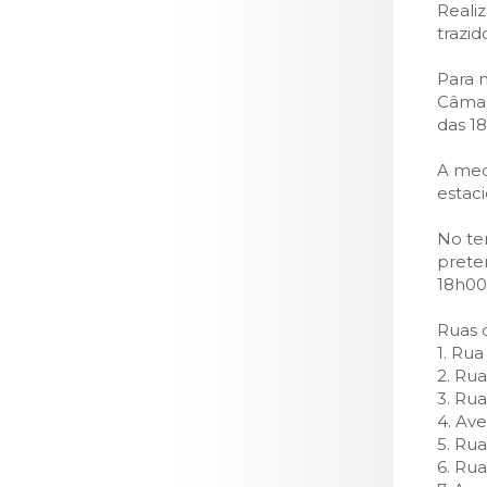
LOJA CA
Reali
trazi
Todos os s
Para 
Serviços O
Câmara
Atendimen
das 18
Perguntas
A med
estac
No te
prete
18h00
Ruas 
1. Ru
2. Ru
3. Ru
4. Ave
5. Ru
6. Ru