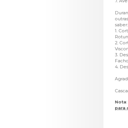
7. Av
Duran
outras
saber:
1. Co
Rotund
2. Cor
Viscon
3. Des
Facho
4. Des
Agrad
Cascai
Nota
para 