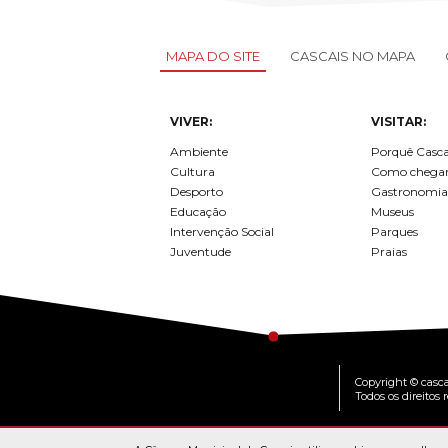
MAPA DO SITE
CASCAIS NO MAPA
VIVER:
VISITAR:
Ambiente
Porquê Casca
Cultura
Como chega
Desporto
Gastronomia
Educação
Museus
Intervenção Social
Parques
Juventude
Praias
Copyright © casca
Todos os direitos 