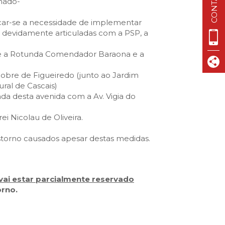
hado-
car-se a necessidade de implementar
re devidamente articuladas com a PSP, a
ntre a Rotunda Comendador Baraona e a
 Nobre de Figueiredo (junto ao Jardim
ral de Cascais)
unda desta avenida com a Av. Vigia do
ei Nicolau de Oliveira.
orno causados apesar destas medidas.
vai estar parcialmente reservado
rno.