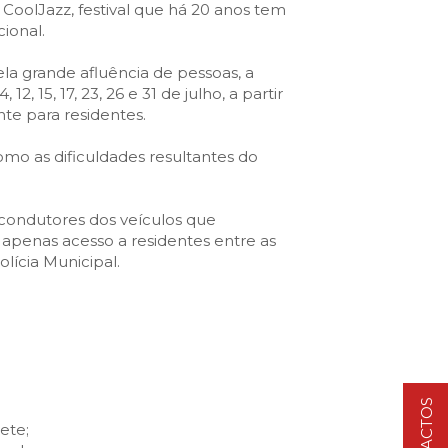
VISIT CASCAIS:
 CoolJazz, festival que há 20 anos tem
ional.
Dê-me ideias
la grande afluência de pessoas, a
Loja Visit Cascais
, 15, 17, 23, 26 e 31 de julho, a partir
TimeOut Cascais
nte para residentes.
omo as dificuldades resultantes do
 condutores dos veículos que
 apenas acesso a residentes entre as
lícia Municipal.
CONTACTOS
ete;