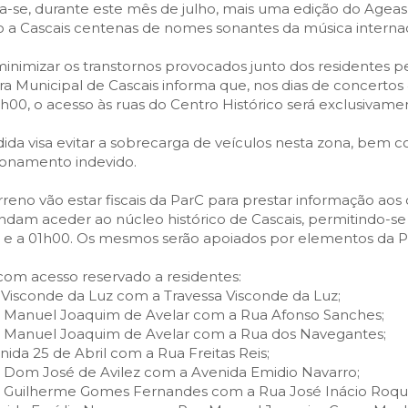
SCAIS:
MOBI CASCAIS:
za-se, durante este mês de julho, mais uma edição do Ageas
do a Cascais centenas de nomes sonantes da música internac
erviços
Rede municipal
minimizar os transtornos provocados junto dos residentes pe
nline
Transportes
 Municipal de Cascais informa que, nos dias de concertos 4, 12
to presencial
Estacionamento
h00, o acesso às ruas do Centro Histórico será exclusivame
 frequentes
Mais serviços
ida visa evitar a sobrecarga de veículos nesta zona, bem c
Quem somos
ionamento indevido.
Loja
rreno vão estar fiscais da ParC para prestar informação aos
ndam aceder ao núcleo histórico de Cascais, permitindo-se
 e a 01h00. Os mesmos serão apoiados por elementos da Po
com acesso reservado a residentes:
a Visconde da Luz com a Travessa Visconde da Luz;
a Manuel Joaquim de Avelar com a Rua Afonso Sanches;
a Manuel Joaquim de Avelar com a Rua dos Navegantes;
nida 25 de Abril com a Rua Freitas Reis;
a Dom José de Avilez com a Avenida Emidio Navarro;
a Guilherme Gomes Fernandes com a Rua José Inácio Roqu