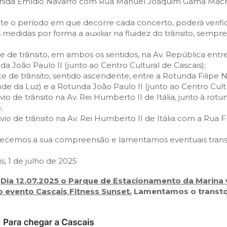
enida Emídio Navarro com Rua Manuel Joaquim Gama Mac
te o período em que decorre cada concerto, poderá verifi
 medidas por forma a auxiliar na fluidez do trânsito, semp
rte de trânsito, em ambos os sentidos, na Av. República e
a João Paulo II (junto ao Centro Cultural de Cascais);
te de trânsito, sentido ascendente, entre a Rotunda Filipe
de da Luz) e a Rotunda João Paulo II (junto ao Centro Cultu
vio de trânsito na Av. Rei Humberto II de Itália, junto à rot
;
vio de trânsito na Av. Rei Humberto II de Itália com a Rua Fr
ecemos a sua compreensão e lamentamos eventuais transt
s, 1 de julho de 2025
:
Dia 12.07.2025 o Parque de Estacionamento da Marina 
o evento Cascais Fitness Sunset.
Lamentamos o transto