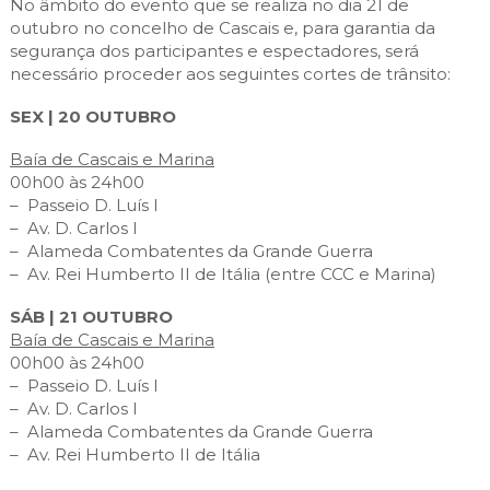
No âmbito do evento que se realiza no dia 21 de
Cascais Envolvente
Economia & Inovação
Jornal C
Planeamento Estratégico
outubro no concelho de Cascais e, para garantia da
VIVER
Cascais Próxima
segurança dos participantes e espectadores, será
Governação
Agenda do executivo
Reabilitação urbana
necessário proceder aos seguintes cortes de trânsito:
VISITAR
Mobilidade
Urbanismo
SEX | 20 OUTUBRO
ESTUDAR
Qualidade de vida
Baía de Cascais e Marina
Sociedade & Educação
TEMPOS LIVRES
00h00 às 24h00
– Passeio D. Luís I
MOBILIDADE
– Av. D. Carlos I
– Alameda Combatentes da Grande Guerra
– Av. Rei Humberto II de Itália (entre CCC e Marina)
INVESTIR EM CASCAIS
SÁB | 21 OUTUBRO
SERVIÇOS
Baía de Cascais e Marina
00h00 às 24h00
– Passeio D. Luís I
MAPA DO PORTAL
– Av. D. Carlos I
– Alameda Combatentes da Grande Guerra
– Av. Rei Humberto II de Itália