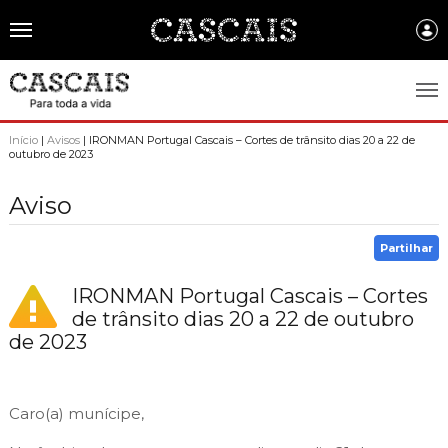
Português
CASCAIS.PT
Início
|
Avisos
| IRONMAN Portugal Cascais – Cortes de trânsito dias 20 a 22 de
outubro de 2023
CASCAIS
Aviso
SOBRE CASCAIS:
Partilhar
História
GOVERNO LOCAL:
Gastronomia
IRONMAN Portugal Cascais – Cortes
Assembleia Municipal
FREGUESIAS:
de trânsito dias 20 a 22 de outubro
Brasão de Cascais
Câmara Municipal
de 2023
Alcabideche
EMPRESAS MUNICIPAIS:
Arquivo Historico
Gestão administrativa e financeira
Carcavelos e Parede
Cascais Ambiente
FACTOS E NÚMEROS:
Recursos educativos - história e património
Projetos Cofinanciados
Cascais e Estoril
Caro(a) munícipe,
Cascais Dinâmica
Ambiente & Energia
COMUNICAÇÃO:
Transparência Municipal
S. Domingos de Rana