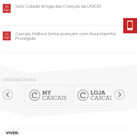
Cascais Envolvente
Economia & Inovação
Jornal C
Selo Cidade Amiga das Crianças da UNICEF
05
Planeamento Estratégico
VIVER
Ago
Cascais Próxima
Governação
Agenda do executivo
Reabilitação urbana
VISITAR
Mobilidade
Urbanismo
Cascais, Mafra e Sintra avançam com Área Marinha
03
ESTUDAR
Qualidade de vida
Ago
Protegida
Sociedade & Educação
TEMPOS LIVRES
MOBILIDADE
INVESTIR EM CASCAIS
CASCAIS DIGITAL
SERVIÇOS
MAPA DO PORTAL
VIVER: