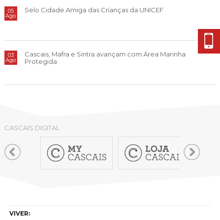
Cascais Envolvente
Economia & Inovação
Jornal C
Selo Cidade Amiga das Crianças da UNICEF
05
Planeamento Estratégico
VIVER
Ago
Cascais Próxima
Governação
Agenda do executivo
Reabilitação urbana
VISITAR
Mobilidade
Urbanismo
Cascais, Mafra e Sintra avançam com Área Marinha
03
ESTUDAR
Qualidade de vida
Ago
Protegida
Sociedade & Educação
TEMPOS LIVRES
MOBILIDADE
INVESTIR EM CASCAIS
CASCAIS DIGITAL
SERVIÇOS
MAPA DO PORTAL
VIVER: