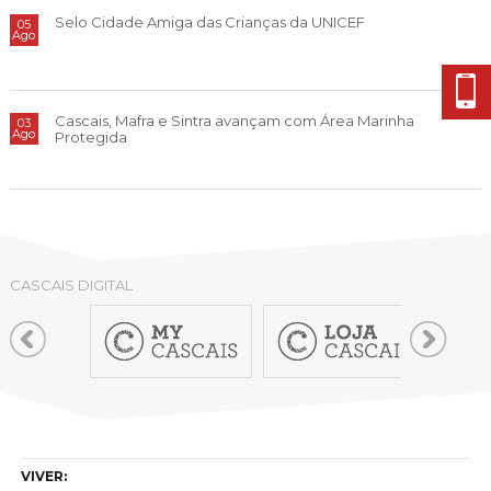
Cascais Envolvente
Economia & Inovação
Jornal C
Selo Cidade Amiga das Crianças da UNICEF
05
Planeamento Estratégico
VIVER
Ago
Cascais Próxima
Governação
Agenda do executivo
Reabilitação urbana
VISITAR
Mobilidade
Urbanismo
Cascais, Mafra e Sintra avançam com Área Marinha
03
ESTUDAR
Qualidade de vida
Ago
Protegida
Sociedade & Educação
TEMPOS LIVRES
MOBILIDADE
INVESTIR EM CASCAIS
CASCAIS DIGITAL
SERVIÇOS
MAPA DO PORTAL
VIVER: