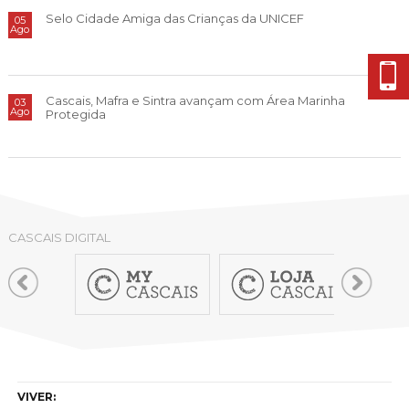
Cascais Envolvente
Economia & Inovação
Jornal C
Selo Cidade Amiga das Crianças da UNICEF
05
Planeamento Estratégico
VIVER
Ago
Cascais Próxima
Governação
Agenda do executivo
Reabilitação urbana
VISITAR
Mobilidade
Urbanismo
Cascais, Mafra e Sintra avançam com Área Marinha
03
ESTUDAR
Qualidade de vida
Ago
Protegida
Sociedade & Educação
TEMPOS LIVRES
MOBILIDADE
INVESTIR EM CASCAIS
CASCAIS DIGITAL
SERVIÇOS
MAPA DO PORTAL
VIVER: