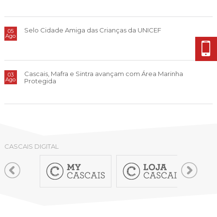
Cascais Envolvente
Economia & Inovação
Jornal C
Planeamento Estratégico
VIVER
Cascais Próxima
Governação
Agenda do executivo
Reabilitação urbana
Selo Cidade Amiga das Crianças da UNICEF
05
VISITAR
Ago
Mobilidade
Urbanismo
ESTUDAR
Qualidade de vida
Sociedade & Educação
Cascais, Mafra e Sintra avançam com Área Marinha
03
TEMPOS LIVRES
Ago
Protegida
MOBILIDADE
INVESTIR EM CASCAIS
SERVIÇOS
CASCAIS DIGITAL
MAPA DO PORTAL