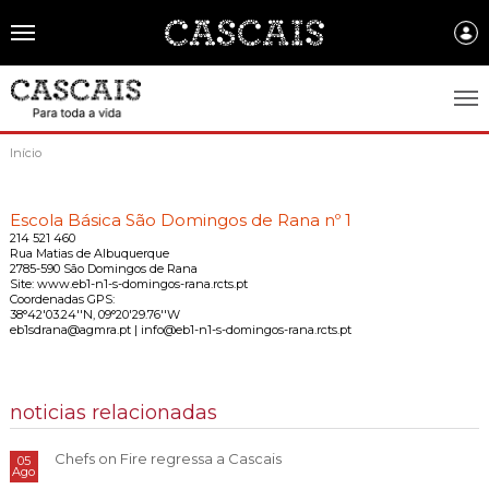
Português
CASCAIS.PT
Início
CASCAIS
Escola Básica São Domingos de Rana nº 1
SOBRE CASCAIS:
214 521 460
Rua Matias de Albuquerque
2785-590 São Domingos de Rana
História
GOVERNO LOCAL:
Site: www.eb1-n1-s-domingos-rana.rcts.pt
Coordenadas GPS:
38°42'03.24''N, 09°20'29.76''W
Gastronomia
Assembleia Municipal
FREGUESIAS:
eb1sdrana@agmra.pt | info@eb1-n1-s-domingos-rana.rcts.pt
Brasão de Cascais
Câmara Municipal
Alcabideche
EMPRESAS MUNICIPAIS:
Arquivo Historico
Gestão administrativa e financeira
Carcavelos e Parede
noticias relacionadas
Cascais Ambiente
FACTOS E NÚMEROS:
Recursos educativos - história e património
Projetos Cofinanciados
Cascais e Estoril
Cascais Dinâmica
Chefs on Fire regressa a Cascais
05
Ambiente & Energia
COMUNICAÇÃO:
Ago
Transparência Municipal
S. Domingos de Rana