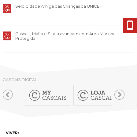
Cascais Envolvente
Economia & Inovação
Jornal C
Selo Cidade Amiga das Crianças da UNICEF
05
Planeamento Estratégico
VIVER
Ago
Cascais Próxima
Governação
Agenda do executivo
Reabilitação urbana
VISITAR
Mobilidade
Urbanismo
Cascais, Mafra e Sintra avançam com Área Marinha
03
ESTUDAR
Qualidade de vida
Ago
Protegida
Sociedade & Educação
TEMPOS LIVRES
MOBILIDADE
INVESTIR EM CASCAIS
CASCAIS DIGITAL
SERVIÇOS
MAPA DO PORTAL
VIVER: