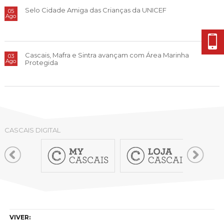
Cascais Envolvente
Economia & Inovação
Jornal C
Selo Cidade Amiga das Crianças da UNICEF
05
Planeamento Estratégico
VIVER
Ago
Cascais Próxima
Governação
Agenda do executivo
Reabilitação urbana
VISITAR
Mobilidade
Urbanismo
Cascais, Mafra e Sintra avançam com Área Marinha
03
ESTUDAR
Qualidade de vida
Ago
Protegida
Sociedade & Educação
TEMPOS LIVRES
MOBILIDADE
INVESTIR EM CASCAIS
CASCAIS DIGITAL
SERVIÇOS
MAPA DO PORTAL
VIVER: