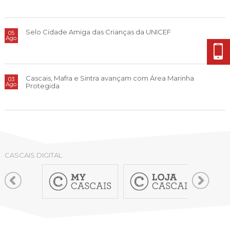
Cascais Envolvente
Economia & Inovação
Jornal C
Planeamento Estratégico
VIVER
Cascais Próxima
Governação
Agenda do executivo
Reabilitação urbana
Selo Cidade Amiga das Crianças da UNICEF
05
VISITAR
Ago
Mobilidade
Urbanismo
ESTUDAR
Qualidade de vida
Sociedade & Educação
Cascais, Mafra e Sintra avançam com Área Marinha
03
TEMPOS LIVRES
Ago
Protegida
MOBILIDADE
INVESTIR EM CASCAIS
SERVIÇOS
CASCAIS DIGITAL
MAPA DO PORTAL