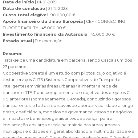
Cascais Envolvente
Data de início
| 01-01-2019
Economia & Inovação
Jornal C
Planeamento Estratégico
VIVER
Data de conclusão
| 31-12-2023
Cascais Próxima
Governação
Custo total elegível
| 90.000,00 €
Agenda do executivo
Reabilitação urbana
Apoio financeiro da União Europeia
| CEF - CONNECTING
VISITAR
Mobilidade
EUROPE FACILITY - 45.000,00 €
Urbanismo
Investimento financeiro da Autarquia
| 45.000,00 €
ESTUDAR
Qualidade de vida
Estado atual
| Em execução
Sociedade & Educação
TEMPOS LIVRES
Resumo:
Trata-se de uma candidatura em parceria, sendo Cascais um dos
MOBILIDADE
27 parceiros
Cooperative Streets é um estudo com pilotos, cujo objetivo é
INVESTIR EM CASCAIS
testar serviços C-ITS (Sistemas Cooperativos de Transporte
Inteligente) em várias áreas urbanas / alimentar a rede de
SERVIÇOS
transporte RTE-T que complementará o objetivo dos projetos C-
ITS anteriores (nomeadamente C-Roads), conduzindo rigorosos,
transparentes, e testes replicáveis ao abordar viabilidade a longo
MAPA DO PORTAL
prazo, coeficiência, modelos de governança, casos de negócios
e impactos e benefícios gerais antes de avançar para a
implantação em larga escala na maioria das áreas urbanas,
municípios e cidades em geral, abordando a multimodalidade e a
expansão urbana do C-Roads Portugal (A plataforma C Roads é