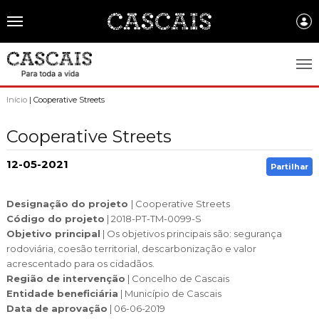
Português
CASCAIS.PT
Início
| Cooperative Streets
CASCAIS
Cooperative Streets
SOBRE CASCAIS:
12-05-2021
Partilhar
História
GOVERNO LOCAL:
Designação do projeto
| Cooperative Streets
Gastronomia
Assembleia Municipal
FREGUESIAS:
Código do projeto
| 2018-PT-TM-0099-S
Brasão de Cascais
Objetivo principal
| Os objetivos principais são: segurança
Câmara Municipal
Alcabideche
EMPRESAS MUNICIPAIS:
rodoviária, coesão territorial, descarbonização e valor
Arquivo Historico
Gestão administrativa e financeira
acrescentado para os cidadãos.
Carcavelos e Parede
Cascais Ambiente
FACTOS E NÚMEROS:
Região de intervenção
| Concelho de Cascais
Recursos educativos - história e património
Projetos Cofinanciados
Cascais e Estoril
Entidade beneficiária
| Município de Cascais
Cascais Dinâmica
Ambiente & Energia
COMUNICAÇÃO:
Data de aprovação
| 06-06-2019
Transparência Municipal
S. Domingos de Rana