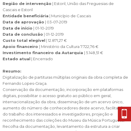
Cascais Envolvente
Economia & Inovação
Região de intervenção
| Estoril, União das Freguesias de
Jornal C
Planeamento Estratégico
VIVER
Cascais e Estoril
Cascais Próxima
Governação
Agenda do executivo
Entidade beneficiária
| Município de Cascais
Reabilitação urbana
VISITAR
Data de aprovação
| 03-07-2019
Mobilidade
Urbanismo
Data de início
| 01-10-2019
ESTUDAR
Qualidade de vida
Data de conclusão
| 01-12-2019
Custo total elegível
| 12.871,27 €
Sociedade & Educação
Apoio financeiro
| Ministério da Cultura 7.722,76 €
TEMPOS LIVRES
Investimento financeiro da Autarquia
| 5.148,51 €
Estado atual
|
Encerrado
MOBILIDADE
Resumo:
INVESTIR EM CASCAIS
Digitalização de partituras múltiplas originais da obra completa de
Fernando Lopes-Graça.
SERVIÇOS
Conservação da documentação, incorporação em plataformas
digitais, possibilitar o acesso gratuito ao público em geral,
internacionalização da obra, disseminação de um acervo único,
MAPA DO PORTAL
aumento do número de conhecedores deste acervo, facilitação
do trabalho dos interessados e investigadores, projeção e
reconhecimento das coleções do Museu da Música Portuguesa.
Recolha da documentação, levantamento da estrutura a criar