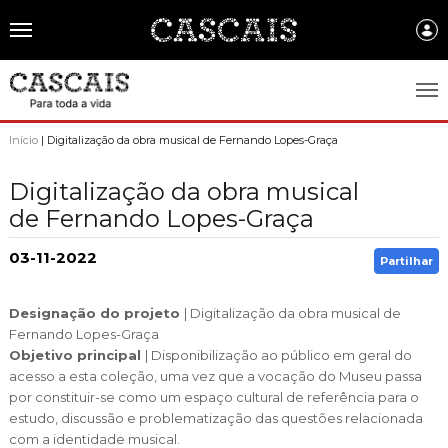
Português
CASCAIS.PT
Início
| Digitalização da obra musical de Fernando Lopes-Graça
CASCAIS
Digitalização da obra musical
de Fernando Lopes-Graça
SOBRE CASCAIS:
História
GOVERNO LOCAL:
03-11-2022
Partilhar
Gastronomia
Assembleia Municipal
FREGUESIAS:
Designação do projeto
| Digitalização da obra musical de
Brasão de Cascais
Câmara Municipal
Fernando Lopes-Graça
Alcabideche
EMPRESAS MUNICIPAIS:
Objetivo principal
| Disponibilização ao público em geral do
Arquivo Historico
Gestão administrativa e financeira
Carcavelos e Parede
acesso a esta coleção, uma vez que a vocação do Museu passa
Cascais Ambiente
FACTOS E NÚMEROS:
Recursos educativos - história e património
por constituir-se como um espaço cultural de referência para o
Projetos Cofinanciados
Cascais e Estoril
Cascais Dinâmica
estudo, discussão e problematização das questões relacionada
Ambiente & Energia
COMUNICAÇÃO:
Transparência Municipal
com a identidade musical.
S. Domingos de Rana