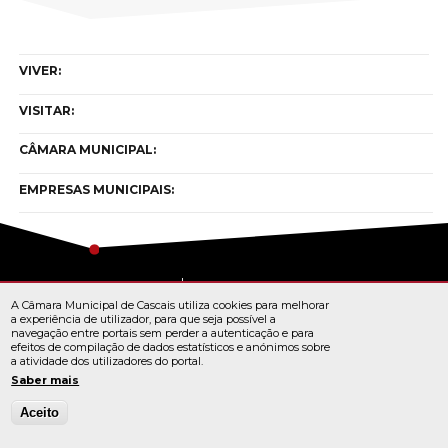
VIVER:
VISITAR:
CÂMARA MUNICIPAL:
EMPRESAS MUNICIPAIS:
Copyright © cascais 2026
A Câmara Municipal de Cascais utiliza cookies para melhorar
Todos os direitos reservados
a experiência de utilizador, para que seja possível a
navegação entre portais sem perder a autenticação e para
efeitos de compilação de dados estatísticos e anónimos sobre
a atividade dos utilizadores do portal.
TERMOS E CONDIÇÕES
Saber mais
Aceito
© Cascais 2026