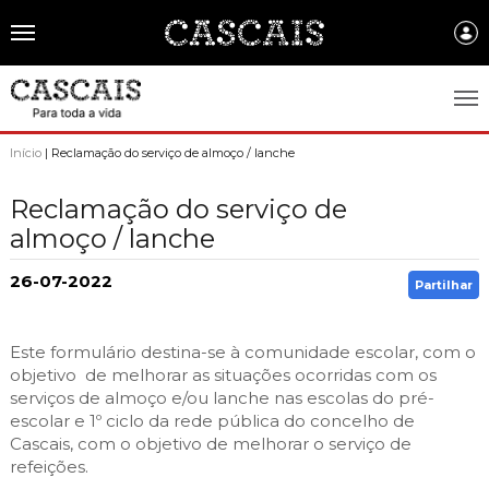
Português
CASCAIS.PT
Início
| Reclamação do serviço de almoço / lanche
CASCAIS
Reclamação do serviço de
almoço / lanche
SOBRE CASCAIS:
História
GOVERNO LOCAL:
26-07-2022
Partilhar
Gastronomia
Assembleia Municipal
FREGUESIAS:
Este formulário destina-se à comunidade escolar, com o
Brasão de Cascais
Câmara Municipal
Alcabideche
EMPRESAS MUNICIPAIS:
objetivo de melhorar as situações ocorridas com os
Arquivo Historico
serviços de almoço e/ou lanche nas escolas do pré-
Gestão administrativa e financeira
Carcavelos e Parede
Cascais Ambiente
FACTOS E NÚMEROS:
escolar
e 1º ciclo da rede pública do concelho de
Recursos educativos - história e património
Projetos Cofinanciados
Cascais, com o objetivo de melhorar o serviço de
Cascais e Estoril
Cascais Dinâmica
Ambiente & Energia
COMUNICAÇÃO:
refeições.
Transparência Municipal
S. Domingos de Rana