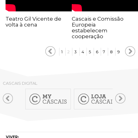
Teatro Gil Vicente de
Cascais e Comissão
volta à cena
Europeia
estabelecem
cooperação
1
2
3
4
5
6
7
8
9
CASCAIS DIGITAL
VIVER: