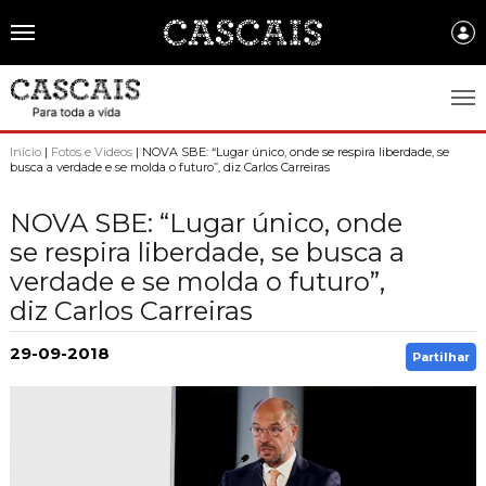
Português
CASCAIS.PT
Início
|
Fotos e Videos
| NOVA SBE: “Lugar único, onde se respira liberdade, se
busca a verdade e se molda o futuro”, diz Carlos Carreiras
CASCAIS
NOVA SBE: “Lugar único, onde
SOBRE CASCAIS:
se respira liberdade, se busca a
verdade e se molda o futuro”,
História
GOVERNO LOCAL:
diz Carlos Carreiras
Gastronomia
Assembleia Municipal
FREGUESIAS:
29-09-2018
Brasão de Cascais
Partilhar
Câmara Municipal
Alcabideche
EMPRESAS MUNICIPAIS:
Arquivo Historico
Gestão administrativa e financeira
Carcavelos e Parede
Cascais Ambiente
FACTOS E NÚMEROS:
Recursos educativos - história e património
Projetos Cofinanciados
Cascais e Estoril
Cascais Dinâmica
Ambiente & Energia
COMUNICAÇÃO:
Transparência Municipal
S. Domingos de Rana