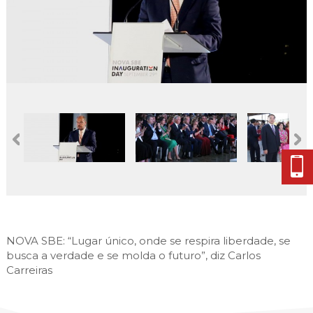
Cascais Envolvente
Economia & Inovação
Jornal C
Planeamento Estratégico
VIVER
Cascais Próxima
Governação
Agenda do executivo
Reabilitação urbana
VISITAR
Mobilidade
Urbanismo
ESTUDAR
Qualidade de vida
Sociedade & Educação
TEMPOS LIVRES
MOBILIDADE
INVESTIR EM CASCAIS
SERVIÇOS
NOVA SBE: “Lugar único, onde se respira liberdade, se
MAPA DO PORTAL
busca a verdade e se molda o futuro”, diz Carlos
Carreiras