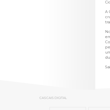
LOJA CA
Ci
Todos os s
A 
cr
Serviços O
tr
Atendimen
No
Perguntas
em
Co
pe
um
du
Sa
CASCAIS DIGITAL