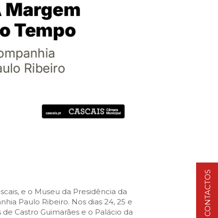
Cascais Info
Cascais SmartCity
COMUNICAÇÃO:
DataHub
Jornal C
Academia Digital
Agenda do executivo
Contacte-nos
DNA CASCAIS:
Sobre a DNA
Ecossistema
Empresas DNA
CONTACTOS
Parceiros DNA
Noticias
scais, e o Museu da Presidência da
ia Paulo Ribeiro. Nos dias 24, 25 e
 de Castro Guimarães e o Palácio da