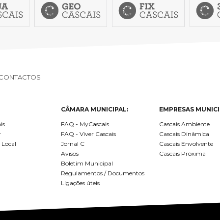
CONTACTOS
CÂMARA MUNICIPAL:
EMPRESAS MUNICI
is
FAQ - MyCascais
Cascais Ambiente
r
FAQ - Viver Cascais
Cascais Dinâmica
 Local
Jornal C
Cascais Envolvente
Avisos
Cascais Próxima
Boletim Municipal
Regulamentos / Documentos
Ligações úteis