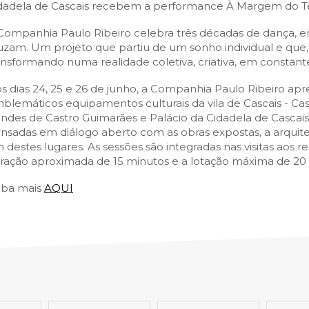
SCAIS:
MOBI CASCAIS:
dadela de Cascais recebem a performance À Margem do Te
erviços
Rede municipal
Companhia Paulo Ribeiro celebra três décadas de dança, enc
uzam. Um projeto que partiu de um sonho individual e que,
nline
Transportes
ansformando numa realidade coletiva, criativa, em constan
to presencial
Estacionamento
s dias 24, 25 e 26 de junho, a Companhia Paulo Ribeiro apr
 frequentes
Mais serviços
blemáticos equipamentos culturais da vila de Cascais - Ca
Quem somos
ndes de Castro Guimarães e Palácio da Cidadela de Cascais,
nsadas em diálogo aberto com as obras expostas, a arquitet
Loja
 destes lugares. As sessões são integradas nas visitas aos
ração aproximada de 15 minutos e a lotação máxima de 20 
iba mais
AQUI