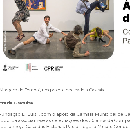
fiscais
Urbanismo
em-estar
do sucesso educativo
ation
Desporto para todos
Agenda
anagement
trimonial
S:
idadania
ara currículos locais
Questions About SEF
Desporto na escola
Património
e
S MUNICIPAIS:
FACTOS E NÚMEROS:
 território
stágios
s
ção
Guia de oferta desportiva
Equipamentos
 of Employment
 do emprego
mbiente
de Orientação Vocacional e
nicipal
ento
Ambiente & Energia
Bairro dos Museus
bilitation
l
ção urbana
inâmica
e Natureza
Economia & Inovação
sources
 humanos
nvolvente
Cascais
Governação
alification
cação urbana
róxima
Mobilidade
o
Qualidade de vida
 JOVEM:
CASCAIS PARTICIPA:
Sociedade & Educação
Orçamento Participativo
Voluntariado
 Margem do Tempo", um projeto dedicado a Cascais
Associativismo
trada Gratuita
FixCascais
Fundação D. Luís I, com o apoio da Câmara Municipal de Ca
pública associam-se às celebrações dos 30 anos da Companh
 de junho, a Casa das Histórias Paula Rego, o Museu Condes