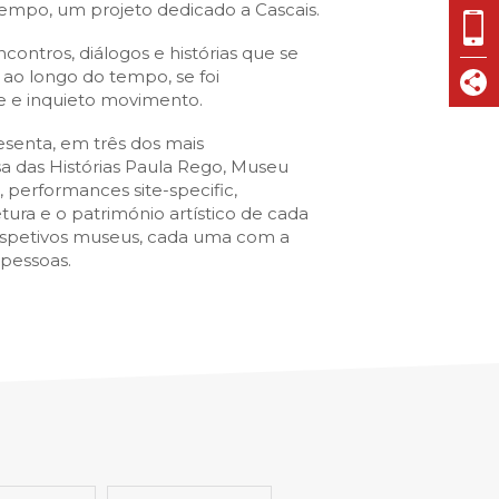
VISIT CASCAIS:
mpo, um projeto dedicado a Cascais.
Dê-me ideias
ontros, diálogos e histórias que se
 ao longo do tempo, se foi
Loja Visit Cascais
te e inquieto movimento.
TimeOut Cascais
esenta, em três dos mais
sa das Histórias Paula Rego, Museu
 performances site-specific,
ura e o património artístico de cada
 respetivos museus, cada uma com a
pessoas.