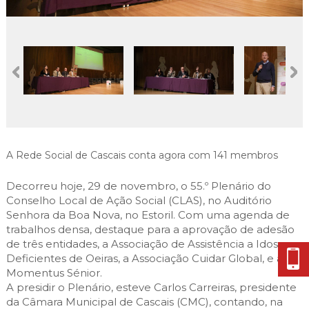
Cascais Envolvente
Economia & Inovação
Jornal C
Planeamento Estratégico
VIVER
Cascais Próxima
Governação
Agenda do executivo
Reabilitação urbana
VISITAR
Mobilidade
Urbanismo
ESTUDAR
Qualidade de vida
Sociedade & Educação
TEMPOS LIVRES
MOBILIDADE
A Rede Social de Cascais conta agora com 141 membros
INVESTIR EM CASCAIS
Decorreu hoje, 29 de novembro, o 55.º Plenário do
Conselho Local de Ação Social (CLAS), no Auditório
SERVIÇOS
Senhora da Boa Nova, no Estoril. Com uma agenda de
trabalhos densa, destaque para a aprovação de adesão
de três entidades, a Associação de Assistência a Idosos e
MAPA DO PORTAL
Deficientes de Oeiras, a Associação Cuidar Global, e a
Momentus Sénior.
A presidir o Plenário, esteve Carlos Carreiras, presidente
da Câmara Municipal de Cascais (CMC), contando, na