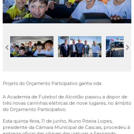
Cascais Envolvente
Economia & Inovação
Jornal C
Planeamento Estratégico
VIVER
Cascais Próxima
Governação
Agenda do executivo
Reabilitação urbana
VISITAR
Mobilidade
Urbanismo
ESTUDAR
Qualidade de vida
Sociedade & Educação
TEMPOS LIVRES
MOBILIDADE
INVESTIR EM CASCAIS
Projeto do Orçamento Participativo ganha vida
SERVIÇOS
A Academia de Futebol de Alcoitão passou a dispor de
três novas carrinhas elétricas de nove lugares, no âmbito
MAPA DO PORTAL
do Orçamento Participativo.
Esta quinta-feira, 11 de junho, Nuno Piteira Lopes,
presidente da Câmara Municipal de Cascais, procedeu à
entrega oficial das chaves das viaturas a Fernando