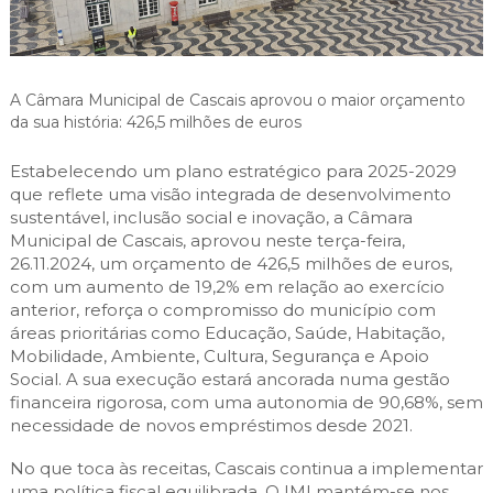
Cascais Envolvente
Economia & Inovação
Jornal C
Planeamento Estratégico
VIVER
Cascais Próxima
Governação
Agenda do executivo
Reabilitação urbana
VISITAR
Mobilidade
A Câmara Municipal de Cascais aprovou o maior orçamento
Urbanismo
da sua história: 426,5 milhões de euros
ESTUDAR
Qualidade de vida
Sociedade & Educação
Estabelecendo um plano estratégico para 2025-2029
TEMPOS LIVRES
que reflete uma visão integrada de desenvolvimento
sustentável, inclusão social e inovação, a Câmara
MOBILIDADE
Municipal de Cascais, aprovou neste terça-feira,
26.11.2024, um orçamento de 426,5 milhões de euros,
INVESTIR EM CASCAIS
com um aumento de 19,2% em relação ao exercício
anterior, reforça o compromisso do município com
SERVIÇOS
áreas prioritárias como Educação, Saúde, Habitação,
Mobilidade, Ambiente, Cultura, Segurança e Apoio
Social. A sua execução estará ancorada numa gestão
MAPA DO PORTAL
financeira rigorosa, com uma autonomia de 90,68%, sem
necessidade de novos empréstimos desde 2021.
No que toca às receitas, Cascais continua a implementar
uma política fiscal equilibrada. O IMI mantém-se nos