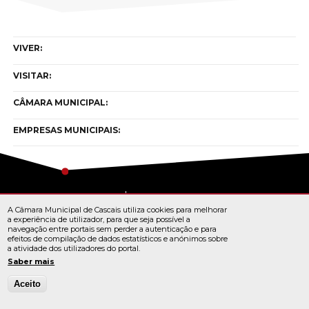
VIVER:
VISITAR:
CÂMARA MUNICIPAL:
EMPRESAS MUNICIPAIS:
Copyright © cascais 2026
A Câmara Municipal de Cascais utiliza cookies para melhorar
Todos os direitos reservados
a experiência de utilizador, para que seja possível a
navegação entre portais sem perder a autenticação e para
efeitos de compilação de dados estatísticos e anónimos sobre
a atividade dos utilizadores do portal.
TERMOS E CONDIÇÕES
Saber mais
Aceito
© Cascais 2026