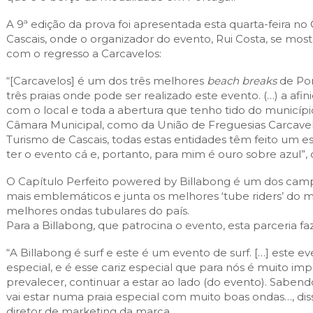
A 9ª edição da prova foi apresentada esta quarta-feira no 
Cascais, onde o organizador do evento, Rui Costa, se mo
com o regresso a Carcavelos:
“[Carcavelos] é um dos três melhores
beach breaks
de Por
três praias onde pode ser realizado este evento. (…) a af
com o local e toda a abertura que tenho tido do município
Câmara Municipal, como da União de Freguesias Carcave
Turismo de Cascais, todas estas entidades têm feito um 
ter o evento cá e, portanto, para mim é ouro sobre azul”,
O Capítulo Perfeito powered by Billabong é um dos cam
mais emblemáticos e junta os melhores ‘tube riders’ do m
melhores ondas tubulares do país.
Para a Billabong, que patrocina o evento, esta parceria fa
“A Billabong é surf e este é um evento de surf. […] este 
especial, e é esse cariz especial que para nós é muito im
prevalecer, continuar a estar ao lado (do evento). Sabe
vai estar numa praia especial com muito boas ondas…, dis
diretor de marketing da marca.