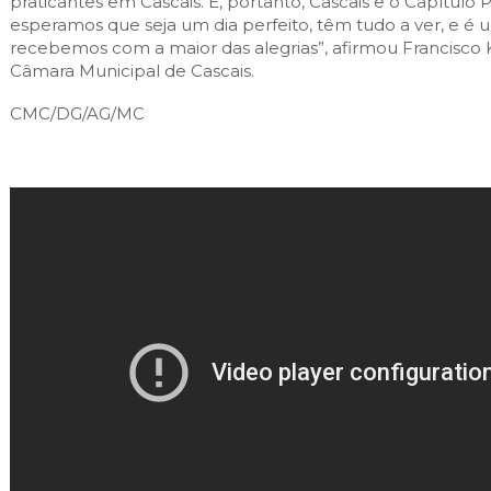
praticantes em Cascais. E, portanto, Cascais e o Capítulo 
esperamos que seja um dia perfeito, têm tudo a ver, e é
recebemos com a maior das alegrias”, afirmou Francisco 
Câmara Municipal de Cascais.
CMC/DG/AG/MC