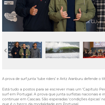
Cascais Envolvente
Economia & Inovação
Jornal C
Planeamento Estratégico
VIVER
Cascais Próxima
Governação
Agenda do executivo
Reabilitação urbana
VISITAR
Mobilidade
Urbanismo
ESTUDAR
Qualidade de vida
Sociedade & Educação
TEMPOS LIVRES
MOBILIDADE
INVESTIR EM CASCAIS
SERVIÇOS
A prova de surf junta ‘tube riders’ e Aritz Aranburu defende o tít
MAPA DO PORTAL
Está tudo a postos para se escrever mais um ‘Capítulo Perf
surf em Portugal. A prova que junta surfistas nacionais e in
continuar em Cascais. São esperadas ‘condições épicas’ na
que é o berço da modalidade em Portugal.