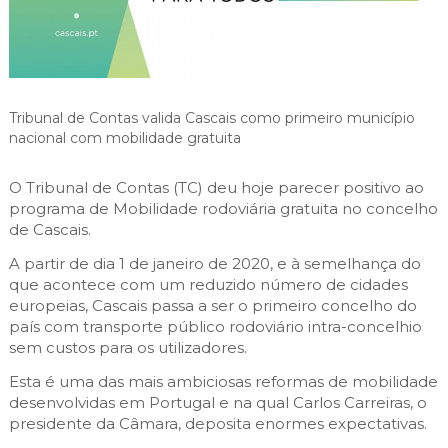
Cascais Envolvente
Economia & Inovação
Jornal C
Planeamento Estratégico
VIVER
Cascais Próxima
Governação
Agenda do executivo
Reabilitação urbana
VISITAR
Mobilidade
Urbanismo
ESTUDAR
Qualidade de vida
Tribunal de Contas valida Cascais como primeiro município
nacional com mobilidade gratuita
Sociedade & Educação
TEMPOS LIVRES
O Tribunal de Contas (TC) deu hoje parecer positivo ao 
MOBILIDADE
programa de Mobilidade rodoviária gratuita no concelho 
de Cascais.
INVESTIR EM CASCAIS
A partir de dia 1 de janeiro de 2020, e à semelhança do 
que acontece com um reduzido número de cidades 
SERVIÇOS
europeias, Cascais passa a ser o primeiro concelho do 
país com transporte público rodoviário intra-concelhio 
sem custos para os utilizadores.
MAPA DO PORTAL
Esta é uma das mais ambiciosas reformas de mobilidade 
desenvolvidas em Portugal e na qual Carlos Carreiras, o 
presidente da Câmara, deposita enormes expectativas. 