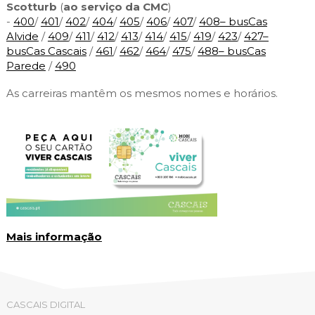
Scotturb
(
ao serviço da CMC
)
-
400
/
401
/
402
/
404
/
405
/
406
/
407
/
408– busCas
Alvide
/
409
/
411
/
412
/
413
/
414
/
415
/
419
/
423
/
427–
busCas Cascais
/
461
/
462
/
464
/
475
/
488– busCas
Parede
/
490
As carreiras mantêm os mesmos nomes e horários.
Mais informação
CASCAIS DIGITAL