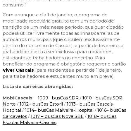
consumo.” 
Com arranque a dia 1 de janeiro, o programa de 
mobilidade rodoviária gratuita tem um período de 
transição de um mês: nesse período, qualquer cidadão 
poderá utilizar livremente todas as linhas/carreiras de 
autocarros municipais (que circulem exclusivamente 
dentro do concelho de Cascais); a partir de fevereiro, a 
gratuitidade passa a ser exclusiva para moradores, 
estudantes e trabalhadores no concelho. Para 
beneficiar do programa é obrigatório requerer o cartão 
Viver Cascais
 (para residentes a partir de 1 de janeiro, 
para trabalhadores e estudantes muito em breve).
Lista de carreiras abrangidas:
MobiCascais
-
1009– busCas SDR
/
1010– busCas SDR
Norte
/
1012– busCas Estoril
/
1013– busCas Cascais-
Hospital
/
1014– busCas Malveira-Hospital
/
1016– busCas
Carcavelos
/
1017 – busCas Nova SBE
/
1018– busCas
Escolar Malveira-Cascais
;