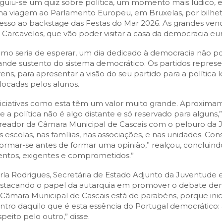
guiu-se um quiz sobre política, um momento mais lúdico,
a viagem ao Parlamento Europeu, em Bruxelas, por bilhet
esso ao backstage das Festas do Mar 2026. As grandes venc
 Carcavelos, que vão poder visitar a casa da democracia eu
mo seria de esperar, um dia dedicado à democracia não p
ande sustento do sistema democrático. Os partidos repres
vens, para apresentar a visão do seu partido para a política
locadas pelos alunos.
niciativas como esta têm um valor muito grande. Aproximam
e a política não é algo distante e só reservado para alguns,
reador da Câmara Municipal de Cascais com o pelouro da J
s escolas, nas famílias, nas associações, e nas unidades. C
formar-se antes de formar uma opinião,” realçou, concluind
entos, exigentes e comprometidos.”
rla Rodrigues, Secretária de Estado Adjunto da Juventude 
stacando o papel da autarquia em promover o debate democ
 Câmara Municipal de Cascais está de parabéns, porque inici
ntro daquilo que é esta essência do Portugal democrático: 
speito pelo outro,” disse.