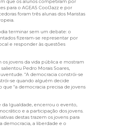
 em que os alunos competiram por
es para o AGEAS CoolJazz e por
edoras foram três alunas dos Maristas
ropeia.
odia terminar sem um debate: o
entados fizeram-se representar por
 local e responder às questões
 os jovens da vida pública e mostram
” salientou Pedro Morais Soares,
uventude. “A democracia constrói-se
onstrói-se quando alguém decide
o que “a democracia precisa de jovens
e da Igualdade, encerrou o evento,
rático e a participação dos jovens.
ativas destas trazem os jovens para
a democracia, a liberdade e o