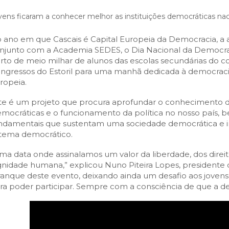
SCAIS:
MOBI CASCAIS:
vens ficaram a conhecer melhor as instituições democráticas nac
erviços
Rede municipal
nline
Transportes
 ano em que Cascais é Capital Europeia da Democracia, a 
njunto com a Academia SEDES, o Dia Nacional da Democracia
to presencial
Estacionamento
rto de meio milhar de alunos das escolas secundárias do c
 frequentes
Mais serviços
ngressos do Estoril para uma manhã dedicada à democracia e
ropeia.
Quem somos
Loja
te é um projeto que procura aprofundar o conhecimento dos
mocráticas e o funcionamento da política no nosso país,
ndamentais que sustentam uma sociedade democrática e inc
stema democrático.
ma data onde assinalamos um valor da liberdade, dos dir
gnidade humana,” explicou Nuno Piteira Lopes, presidente 
ranque deste evento, deixando ainda um desafio aos joven
ra poder participar. Sempre com a consciência de que a de