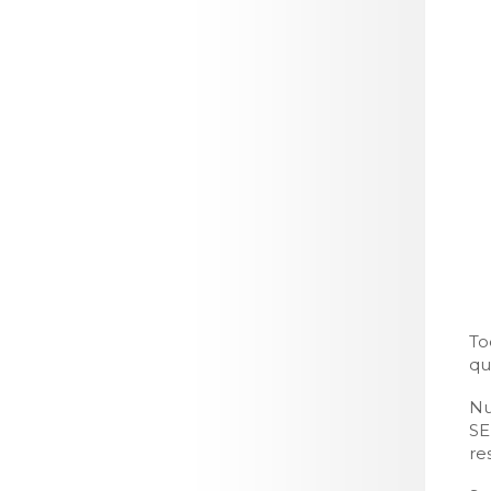
To
qu
Nu
SE
re