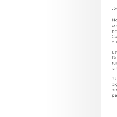
LOJA CA
Jo
Todos os s
Serviços O
No
co
Atendimen
pe
Perguntas
Co
eu
Es
De
fu
si
“U
di
ar
pa