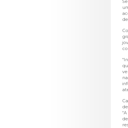
Se
um
ac
de
Co
gr
jo
co
“I
qu
ve
na
in
at
Ca
de
“A
de
re