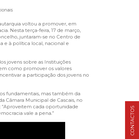
VISIT CASCAIS:
ionais
Dê-me ideias
Loja Visit Cascais
autarquia voltou a promover, em
. Nesta terça-feira, 17 de março,
TimeOut Cascais
oncelho, juntaram-se no Centro de
 à política local, nacional e
 jovens sobre as Instituições
 bem como promover os valores
entivar a participação dos jovens no
eitos fundamentais, mas também da
da Câmara Municipal de Cascais, no
s: “Aproveitem cada oportunidade
CONTACTOS
mocracia vale a pena.”