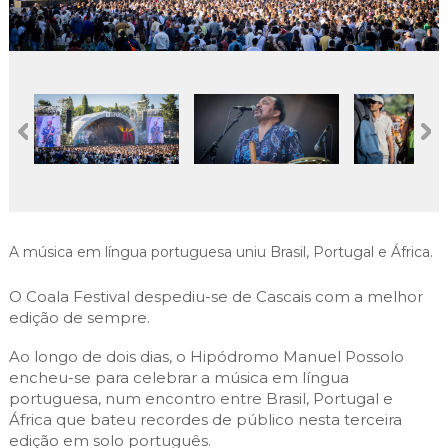
Cascais Envolvente
Economia & Inovação
Jornal C
Planeamento Estratégico
VIVER
Cascais Próxima
Governação
Agenda do executivo
Reabilitação urbana
VISITAR
Mobilidade
Urbanismo
ESTUDAR
Qualidade de vida
Sociedade & Educação
TEMPOS LIVRES
MOBILIDADE
INVESTIR EM CASCAIS
A música em língua portuguesa uniu Brasil, Portugal e África.
SERVIÇOS
O Coala Festival despediu-se de Cascais com a melhor
edição de sempre.
Ao longo de dois dias, o Hipódromo Manuel Possolo
MAPA DO PORTAL
encheu-se para celebrar a música em língua
portuguesa, num encontro entre Brasil, Portugal e
África que bateu recordes de público nesta terceira
edição em solo português.