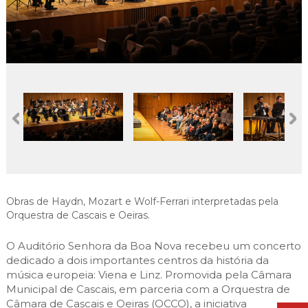
Cascais Envolvente
Economia & Inovação
Jornal C
Planeamento Estratégico
VIVER
Cascais Próxima
Governação
Agenda do executivo
Reabilitação urbana
VISITAR
Mobilidade
Urbanismo
ESTUDAR
Qualidade de vida
Sociedade & Educação
TEMPOS LIVRES
MOBILIDADE
INVESTIR EM CASCAIS
Obras de Haydn, Mozart e Wolf-Ferrari interpretadas pela
SERVIÇOS
Orquestra de Cascais e Oeiras.
O Auditório Senhora da Boa Nova recebeu um concerto
MAPA DO PORTAL
dedicado a dois importantes centros da história da
música europeia: Viena e Linz. Promovida pela Câmara
Municipal de Cascais, em parceria com a Orquestra de
Câmara de Cascais e Oeiras (OCCO), a iniciativa