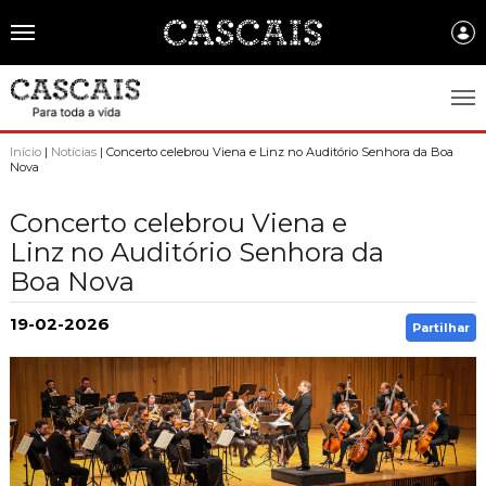
Português
CASCAIS.PT
Início
|
Notícias
| Concerto celebrou Viena e Linz no Auditório Senhora da Boa
Nova
CASCAIS
Concerto celebrou Viena e
SOBRE CASCAIS:
Linz no Auditório Senhora da
Boa Nova
História
GOVERNO LOCAL:
Gastronomia
Assembleia Municipal
19-02-2026
FREGUESIAS:
Partilhar
Brasão de Cascais
Câmara Municipal
Alcabideche
EMPRESAS MUNICIPAIS:
Arquivo Historico
Gestão administrativa e financeira
Carcavelos e Parede
Cascais Ambiente
FACTOS E NÚMEROS:
Recursos educativos - história e património
Projetos Cofinanciados
Cascais e Estoril
Cascais Dinâmica
Ambiente & Energia
COMUNICAÇÃO:
Transparência Municipal
S. Domingos de Rana