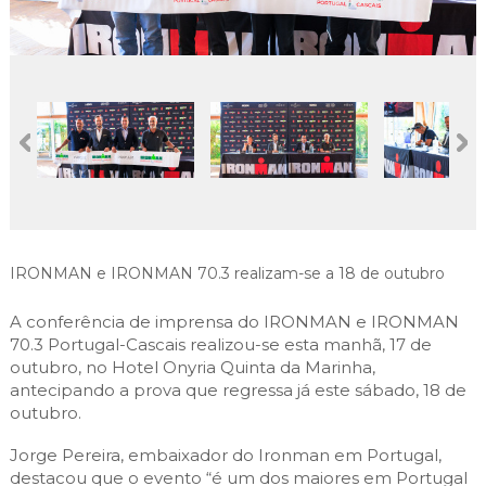
Cascais Envolvente
Economia & Inovação
Jornal C
Planeamento Estratégico
VIVER
Cascais Próxima
Governação
Agenda do executivo
Reabilitação urbana
VISITAR
Mobilidade
Urbanismo
ESTUDAR
Qualidade de vida
Sociedade & Educação
TEMPOS LIVRES
MOBILIDADE
INVESTIR EM CASCAIS
IRONMAN e IRONMAN 70.3 realizam-se a 18 de outubro
SERVIÇOS
A conferência de imprensa do IRONMAN e IRONMAN
70.3 Portugal-Cascais realizou-se esta manhã, 17 de
outubro, no Hotel Onyria Quinta da Marinha,
antecipando a prova que regressa já este sábado, 18 de
MAPA DO PORTAL
outubro.
Jorge Pereira, embaixador do Ironman em Portugal,
destacou que o evento “é um dos maiores em Portugal