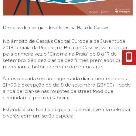
Cascais Envolvente
Economia & Inovação
Jornal C
Planeamento Estratégico
VIVER
Cascais Próxima
Governação
Agenda do executivo
Reabilitação urbana
VISITAR
Mobilidade
Dez dias de dez grandes filmes na Baía de Cascais.
Urbanismo
ESTUDAR
Qualidade de vida
No âmbito de Cascais Capital Europeia da Juventude
Sociedade & Educação
2018, a praia da Ribeira, na Baía de Cascais, vai receber
TEMPOS LIVRES
pela primeira vez o "Cinema na Praia" de 8 a 17 de
setembro. São dez dias de dez filmes premiados que
MOBILIDADE
marcaram a história recente da sétima arte.
INVESTIR EM CASCAIS
Antes de cada sessão - agendada diariamente para as
21h00 à excepção de dia 8 de setembro (23h00) - pode
SERVIÇOS
ainda deliciar-se nas roulotes de street food que
circundam a praia da Ribeira.
Estenda a sua toalha de praia no areal e venha celebrar
MAPA DO PORTAL
o verão com um serão especial.