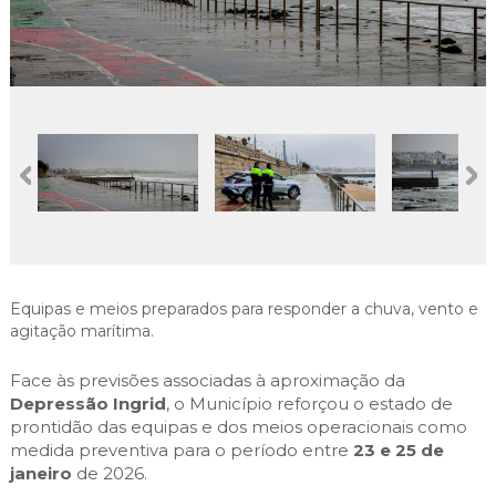
Cascais Envolvente
Economia & Inovação
Jornal C
Planeamento Estratégico
VIVER
Cascais Próxima
Governação
Agenda do executivo
Reabilitação urbana
VISITAR
Mobilidade
Urbanismo
ESTUDAR
Qualidade de vida
Sociedade & Educação
TEMPOS LIVRES
MOBILIDADE
INVESTIR EM CASCAIS
Equipas e meios preparados para responder a chuva, vento e
SERVIÇOS
agitação marítima.
Face às previsões associadas à aproximação da
MAPA DO PORTAL
Depressão Ingrid
, o Município reforçou o estado de
prontidão das equipas e dos meios operacionais como
medida preventiva para o período entre
23 e 25 de
janeiro
de 2026.