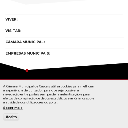
VIVER:
VISITAR:
CÂMARA MUNICIPAL:
EMPRESAS MUNICIPAIS:
Copyright © cascais 2026
A Câmara Municipal de Cascais utiliza cookies para melhorar
Todos os direitos reservados
a experiência de utilizador, para que seja possível a
navegação entre portais sem perder a autenticação e para
efeitos de compilação de dados estatísticos e anónimos sobre
a atividade dos utilizadores do portal.
TERMOS E CONDIÇÕES
Saber mais
Aceito
© Cascais 2026