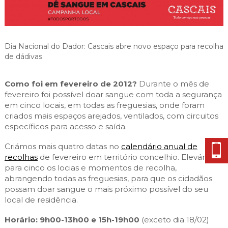
Cascais Envolvente
Economia & Inovação
Jornal C
Planeamento Estratégico
VIVER
Cascais Próxima
Governação
Agenda do executivo
Reabilitação urbana
VISITAR
Mobilidade
Dia Nacional do Dador: Cascais abre novo espaço para recolha
Urbanismo
de dádivas
ESTUDAR
Qualidade de vida
Sociedade & Educação
TEMPOS LIVRES
Como foi em fevereiro de 2012?
Durante o mês de
fevereiro foi possível doar sangue com toda a segurança
MOBILIDADE
em cinco locais, em todas as freguesias, onde foram
criados mais espaços arejados, ventilados, com circuitos
específicos para acesso e saída.
INVESTIR EM CASCAIS
Criámos mais quatro datas no
calendário anual de
SERVIÇOS
recolhas
de fevereiro em território concelhio. Elevámos
para cinco os locias e momentos de recolha,
abrangendo todas as freguesias, para que os cidadãos
MAPA DO PORTAL
possam doar sangue o mais próximo possível do seu
local de residência.
Horário: 9h00-13h00 e 15h-19h00
(exceto dia 18/02)