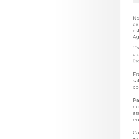
LOJA CA
Todos os s
No
Serviços O
de
es
Atendimen
Ag
Perguntas
“Es
dis
Es
Fr
sa
co
Pa
cu
as
en
Ca