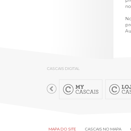
pr
no
No
pr
Au
CASCAIS DIGITAL
MAPA DO SITE
CASCAIS NO MAPA