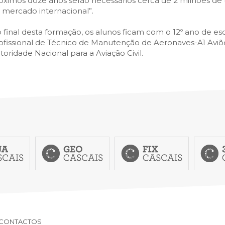
óximos doze anos serão necessários cerca de 2 milhões d
 mercado internacional”.
 final desta formação, os alunos ficam com o 12º ano de es
ofissional de Técnico de Manutenção de Aeronaves-A1 Aviõ
toridade Nacional para a Aviação Civil.
CONTACTOS