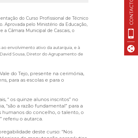
CONTACTOS
VISIT CASCAIS:
Dê-me ideias
entação do Curso Profissional de Técnico
Loja Visit Cascais
. Aprovada pelo Ministério da Educação,
re a Câmara Municipal de Cascais, o
TimeOut Cascais
 ao envolvimento ativo da autarquia, e à
se David Sousa, Diretor do Agrupamento de
ale do Tejo, presente na cerimónia,
ns, para as escolas e para o
s, “ os quinze
alunos inscritos” no
a, “são a razão fundamental” para a
s humanos do concelho, o talento, o
referiu o autarca.
pregabilidade deste curso: “Nos