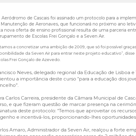
SCAIS:
MOBI CASCAIS:
erviços
Rede municipal
 Aeródromo de Cascais foi assinado um protocolo para a implem
nline
Transportes
 Manutenção de Aeronaves, que funcionará no próximo ano letivo
ta nova oferta de ensino profissional resulta de uma parceria ent
to presencial
Estacionamento
rupamento de Escolas Frei Gonçalo e a Seven Air.
 frequentes
Mais serviços
tamos a concretizar uma ambição de 2009, que só foi possível graças
Quem somos
ponibilidade da Seven Air para entrar neste projeto educativo”, dis
Loja
colas Frei Gonçalo de Azevedo.
ancisco Neves, delegado regional da Educação de Lisboa e V
lientou a importância deste curso “para a educação dos jove
ncelho”.
ra Carlos Carreira, presidente da Câmara Municipal de Cascai
rso, e que fizeram questão de marcar presença na cerimóni
sinatura deste protocolo: “Temos que aproveitar os recurso
genho e incentivá-los, proporcionando-lhes oportunidades” 
rlos Amaro, Administrador da Seven Air, realçou a forte em