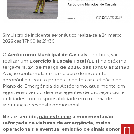
Cascais Envolvente
Economia & Inovação
Jornal C
Planeamento Estratégico
VIVER
Cascais Próxima
Governação
Agenda do executivo
Reabilitação urbana
VISITAR
Mobilidade
Urbanismo
ESTUDAR
Qualidade de vida
Simulacro de incidente aeronáutico realiza-se a 24 março
2026 das 17h00 às 21h30
Sociedade & Educação
TEMPOS LIVRES
O
Aeródromo Municipal de Cascais
, em Tires, vai
realizar um
Exercício à Escala Total (EET)
na próxima
MOBILIDADE
terça-feira,
24 de março de 2026, das 17h00 às 21h30
.
A ação contempla um simulacro de incidente
INVESTIR EM CASCAIS
aeronáutico, com o propósito de testar a eficácia do
Plano de Emergência do Aeródromo, atualmente em
SERVIÇOS
vigor, envolvendo diversos agentes de proteção civil e
entidades com responsabilidade em matéria de
segurança e resposta operacional.
MAPA DO PORTAL
Neste sentido,
não estranhe
a movimentação
reforçada de viaturas de emergência, meios
operacionais e eventual emissão de sinais sonoros