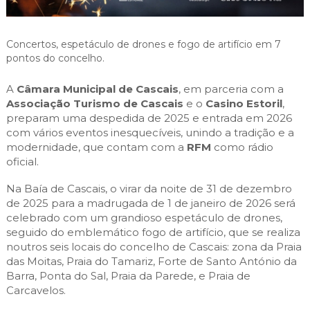
Cascais Envolvente
Economia & Inovação
Jornal C
Planeamento Estratégico
VIVER
Cascais Próxima
Governação
Agenda do executivo
Reabilitação urbana
Concertos, espetáculo de drones e fogo de artifício em 7
VISITAR
Mobilidade
pontos do concelho.
Urbanismo
ESTUDAR
Qualidade de vida
A
Câmara Municipal de Cascais
, em parceria com a
Associação Turismo de Cascais
e o
Casino Estoril
,
Sociedade & Educação
TEMPOS LIVRES
preparam uma despedida de 2025 e entrada em 2026
com vários eventos inesquecíveis, unindo a tradição e a
MOBILIDADE
modernidade, que contam com a
RFM
como rádio
oficial.
INVESTIR EM CASCAIS
Na Baía de Cascais, o virar da noite de 31 de dezembro
de 2025 para a madrugada de 1 de janeiro de 2026 será
SERVIÇOS
celebrado com um grandioso espetáculo de drones,
seguido do emblemático fogo de artifício, que se realiza
noutros seis locais do concelho de Cascais: zona da Praia
MAPA DO PORTAL
das Moitas, Praia do Tamariz, Forte de Santo António da
Barra, Ponta do Sal, Praia da Parede, e Praia de
Carcavelos.