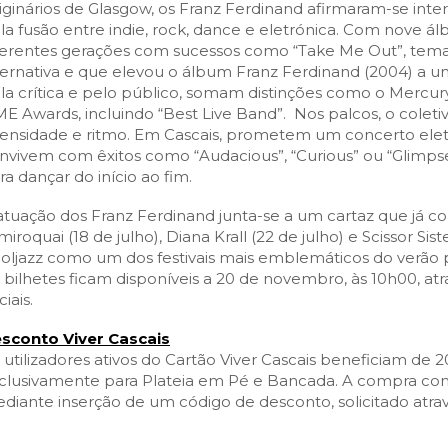
SCAIS:
MOBI CASCAIS:
iginários de Glasgow, os Franz Ferdinand afirmaram-se inte
la fusão entre indie, rock, dance e eletrónica. Com nove á
erviços
Rede municipal
ferentes gerações com sucessos como “Take Me Out”, tem
ternativa e que elevou o álbum Franz Ferdinand (2004) a u
nline
Transportes
la crítica e pelo público, somam distinções como o Mercury
to presencial
Estacionamento
E Awards, incluindo “Best Live Band”. Nos palcos, o coleti
tensidade e ritmo. Em Cascais, prometem um concerto elet
 frequentes
Mais serviços
nvivem com êxitos como “Audacious”, “Curious” ou “Glimp
Quem somos
ra dançar do início ao fim.
Loja
atuação dos Franz Ferdinand junta-se a um cartaz que já co
miroquai (18 de julho), Diana Krall (22 de julho) e Scissor Si
oljazz como um dos festivais mais emblemáticos do verão 
 bilhetes ficam disponíveis a 20 de novembro, às 10h00, at
ciais.
sconto Viver Cascais
 utilizadores ativos do Cartão Viver Cascais beneficiam de 
clusivamente para Plateia em Pé e Bancada. A compra com
diante inserção de um código de desconto, solicitado atrav