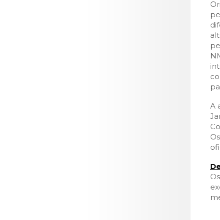
LOJA CA
Or
pe
Todos os s
di
al
Serviços O
pe
Atendimen
NM
in
Perguntas
co
pa
A 
Ja
Co
Os
ofi
De
Os
ex
me