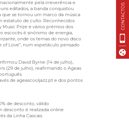
VISIT CASCAIS:
rnacionalmente pela irreverência e
CONTACTOS
lbuns editados, a banda conquistou
Dê-me ideias
a que se tornou um marco da música
m estatuto de culto. Reconhecidos
Loja Visit Cascais
 Music Prize e vários prémios dos
TimeOut Cascais
vo escocês é sinónimo de energia,
rizante, onde os temas do novo disco
se of Love”, num espetáculo pensado
nfirmou David Byrne (14 de julho),
sters (29 de julho), reafirmando o Ageas
português.
ravés de ageascooljazz.pt e dos pontos
20% de desconto, válido
 desconto é realizada online
és da Linha Cascais.