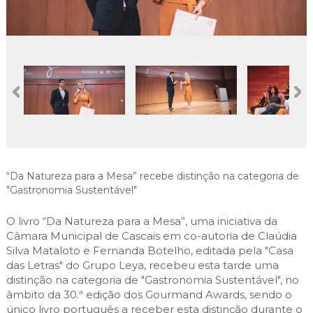
Cascais Envolvente
Economia & Inovação
Jornal C
Planeamento Estratégico
VIVER
Cascais Próxima
Governação
Agenda do executivo
Reabilitação urbana
VISITAR
Mobilidade
Urbanismo
ESTUDAR
Qualidade de vida
Sociedade & Educação
TEMPOS LIVRES
MOBILIDADE
INVESTIR EM CASCAIS
“Da Natureza para a Mesa” recebe distinção na categoria de
"Gastronomia Sustentável"
SERVIÇOS
O livro “Da Natureza para a Mesa”, uma iniciativa da
Câmara Municipal de Cascais em co-autoria de Claúdia
Silva Mataloto e Fernanda Botelho, editada pela "Casa
MAPA DO PORTAL
das Letras" do Grupo Leya, recebeu esta tarde uma
distinção na categoria de "Gastronomia Sustentável", no
âmbito da 30.ª edição dos Gourmand Awards, sendo o
único livro português a receber esta distinção durante o