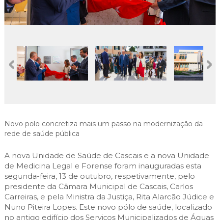
Cascais Envolvente
Economia & Inovação
Jornal C
Planeamento Estratégico
VIVER
Cascais Próxima
Governação
Agenda do executivo
Reabilitação urbana
VISITAR
Mobilidade
Urbanismo
ESTUDAR
Qualidade de vida
Sociedade & Educação
TEMPOS LIVRES
MOBILIDADE
INVESTIR EM CASCAIS
Novo polo concretiza mais um passo na modernização da
rede de saúde pública
SERVIÇOS
A nova Unidade de Saúde de Cascais e a nova Unidade
de Medicina Legal e Forense foram inauguradas esta
segunda-feira, 13 de outubro, respetivamente, pelo
MAPA DO PORTAL
presidente da Câmara Municipal de Cascais, Carlos
Carreiras, e pela Ministra da Justiça, Rita Alarcão Júdice e
Nuno Piteira Lopes. Este novo pólo de saúde, localizado
no antigo edifício dos Serviços Municipalizados de Águas