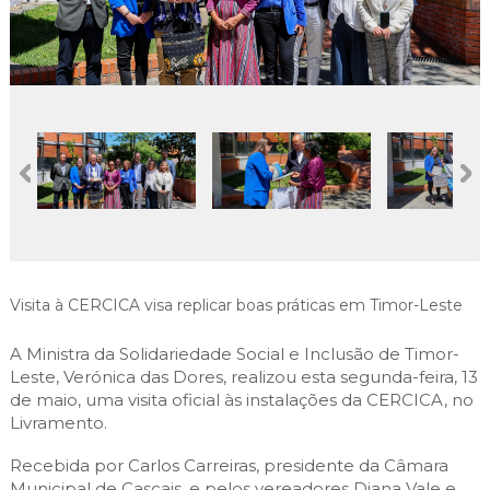
Cascais Envolvente
Economia & Inovação
Jornal C
Planeamento Estratégico
VIVER
Cascais Próxima
Governação
Agenda do executivo
Reabilitação urbana
VISITAR
Mobilidade
Urbanismo
ESTUDAR
Qualidade de vida
Sociedade & Educação
TEMPOS LIVRES
MOBILIDADE
INVESTIR EM CASCAIS
Visita à CERCICA visa replicar boas práticas em Timor-Leste
SERVIÇOS
A Ministra da Solidariedade Social e Inclusão de Timor-
Leste, Verónica das Dores, realizou esta segunda-feira, 13
MAPA DO PORTAL
de maio, uma visita oficial às instalações da CERCICA, no
Livramento.
Recebida por Carlos Carreiras, presidente da Câmara
Municipal de Cascais, e pelos vereadores Diana Vale e