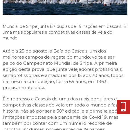
Cascais Envolvente
Economia & Inovação
Jornal C
Planeamento Estratégico
VIVER
Cascais Próxima
Governação
Agenda do executivo
Reabilitação urbana
VISITAR
Mobilidade
Mundial de Snipe junta 87 duplas de 19 nações em Cascais. É
Urbanismo
uma mais populares e competitivas classes de vela do
ESTUDAR
Qualidade de vida
mundo
Sociedade & Educação
TEMPOS LIVRES
Até dia 25 de agosto, a Baía de Cascais, um dos
melhores campos de regata do mundo, volta a ser
MOBILIDADE
palco do Campeonato Mundial de Snipe. A primeira
edição desta prova, que junta velejadores profissionais,
INVESTIR EM CASCAIS
semiprofissionais e amadores dos 15 aos 70 anos, todos
na mesma competição, foi há 65 anos, em 1963,
SERVIÇOS
precisamente aqui.
É o regresso a Cascais de uma das mais populares e
competitivas classes de vela em todo o mundo a fazer
MAPA DO PORTAL
história, não só por ser a 50ª edição, e a primeira após a
limitações impostas pela pandemia de Covid 19, mas
também por contar com um número recorde de
inscritos: 87 duplas, provenientes de 19 nações.